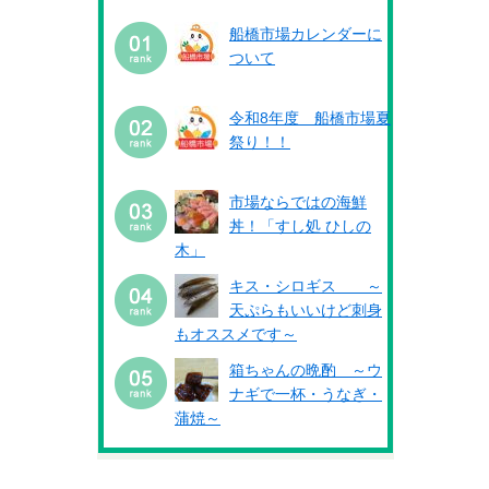
船橋市場カレンダーに
ついて
令和8年度 船橋市場夏
祭り！！
市場ならではの海鮮
丼！「すし処 ひしの
木」
キス・シロギス ～
天ぷらもいいけど刺身
もオススメです～
箱ちゃんの晩酌 ～ウ
ナギで一杯・うなぎ・
蒲焼～