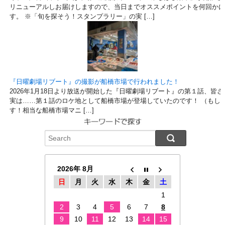
リニューアルしお届けしますので、当日までオススメポイントを何回かに
す。 ※「旬を探そう！スタンプラリー」の実 […]
『日曜劇場リブート』の撮影が船橋市場で行われました！
2026年1月18日より放送が開始した『日曜劇場リブート』の第１話、
実は……第１話のロケ地として船橋市場が登場していたのです！ （もし
す！相当な船橋市場マニ […]
2026年 8月
日
月
火
水
木
金
土
1
2
3
4
5
6
7
8
9
10
11
12
13
14
15