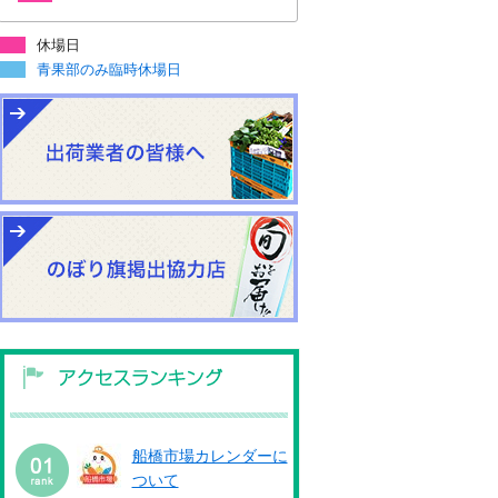
休場日
青果部のみ臨時休場日
船橋市場カレンダーに
ついて