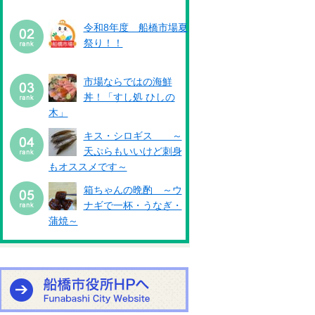
令和8年度 船橋市場夏
祭り！！
市場ならではの海鮮
丼！「すし処 ひしの
木」
キス・シロギス ～
天ぷらもいいけど刺身
もオススメです～
箱ちゃんの晩酌 ～ウ
ナギで一杯・うなぎ・
蒲焼～