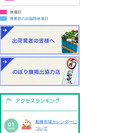
休場日
青果部のみ臨時休場日
船橋市場カレンダーに
ついて