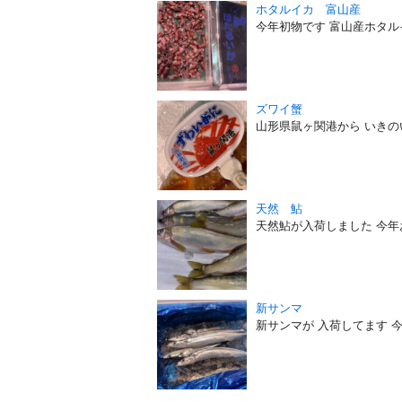
ホタルイカ 富山産
今年初物です 富山産ホタル
ズワイ蟹
山形県鼠ヶ関港から いき
天然 鮎
天然鮎が入荷しました 今
新サンマ
新サンマが 入荷してます 