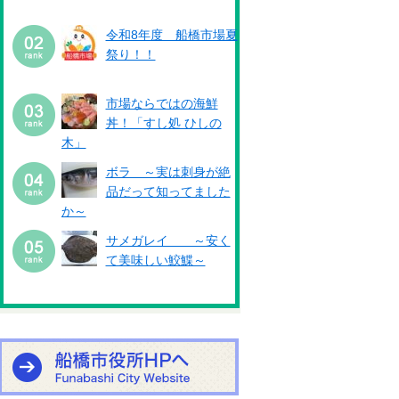
令和8年度 船橋市場夏
祭り！！
市場ならではの海鮮
丼！「すし処 ひしの
木」
ボラ ～実は刺身が絶
品だって知ってました
か～
サメガレイ ～安く
て美味しい鮫鰈～