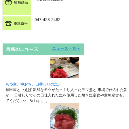
047-423-2482
ニュース一覧へ
もつ煮、中おち、日替わりの魚♪
福田屋といえば 新鮮なモツがたっぷり入ったモツ煮と 市場で仕入れた旨
が、 日替わりでその日仕入れた魚を使用した焼き魚定食や煮魚定食も。 
てください♪ &nbsp […]