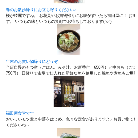
春のお散歩帰りにお立ち寄りください♪
桜が綺麗ですね。 お花見やお買物帰りにお腹がすいたら福田屋に！ おす
す。 いつもの味といつもの笑顔でお待ちしております(^o^)
年末のお買い物帰りにどうぞ
当店自慢のもつ煮（ごはん、みそ汁、お新香付 650円）と中おち（ご
750円） 日替りで市場で仕入れた新鮮な魚を使用した焼魚や煮魚もご用
福田屋食堂です
おいしいモツ煮と中落をはじめ、色々な定食がありますよ♪ お買い物で
くださいね～