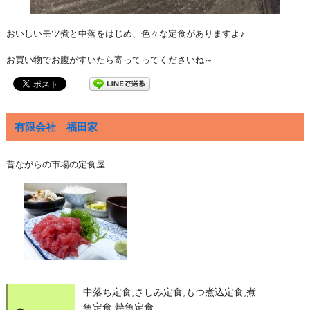
おいしいモツ煮と中落をはじめ、色々な定食がありますよ♪
お買い物でお腹がすいたら寄ってってくださいね～
有限会社 福田家
昔ながらの市場の定食屋
中落ち定食,さしみ定食,もつ煮込定食,煮
魚定食,焼魚定食