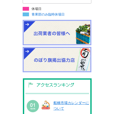
休場日
青果部のみ臨時休場日
船橋市場カレンダーに
ついて