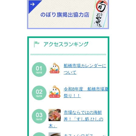
船橋市場カレンダーに
ついて
令和8年度 船橋市場夏
祭り！！
市場ならではの海鮮
丼！「すし処 ひしの
木」
キス・シロギス ～