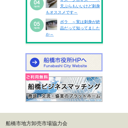
天ぷらもいいけど刺身
もオススメです～
ボラ ～実は刺身が絶
品だって知ってました
か～
船橋市地方卸売市場協力会