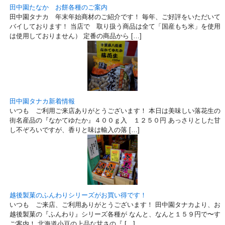
田中園たなか お餅各種のご案内
田中園タナカ 年末年始商材のご紹介です！ 毎年、ご好評をいただいて
バイしております！ 当店で 取り扱う商品は全て「国産もち米」を使用し
は使用しておりません） 定番の商品から […]
田中園タナカ新着情報
いつも ご利用ご来店ありがとうございます！ 本日は美味しい落花生の新
街名産品の『なかてゆたか』４００ｇ入 １２５０円 あっさりとした甘さ
し不ぞろいですが、香りと味は輸入の落 […]
越後製菓のふんわりシリーズがお買い得です！
いつも ご来店、ご利用ありがとうございます！ 田中園タナカより、お
越後製菓の『ふんわり』シリーズ各種が なんと、なんと１５９円で〜す！
ご案内！ 北海道小豆の上品な甘さの『 […]