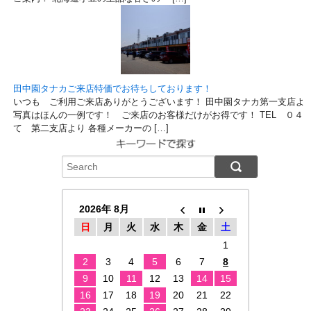
田中園タナカご来店特価でお待ちしております！
いつも ご利用ご来店ありがとうございます！ 田中園タナカ第一支店より
写真はほんの一例です！ ご来店のお客様だけがお得です！ TEL ０４７
て 第二支店より 各種メーカーの […]
2026年 8月
日
月
火
水
木
金
土
1
2
3
4
5
6
7
8
9
10
11
12
13
14
15
16
17
18
19
20
21
22