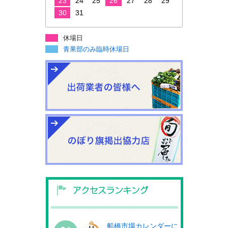
23
24
25
26
27
28
29
30
31
休場日
青果部のみ臨時休場日
船橋市場カレンダーに