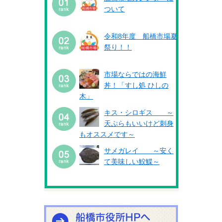
ついて
令和8年度 船橋市場夏
祭り！！
市場ならではの海鮮
丼！「すし処 ひしの
木」
キス・シロギス ～
天ぷらもいいけど刺身
もオススメです～
サメガレイ ～安く
て美味しい鮫鰈～