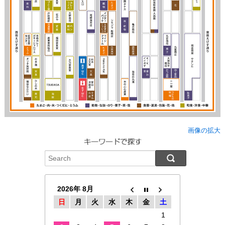
画像の拡大
2026年 8月
日
月
火
水
木
金
土
1