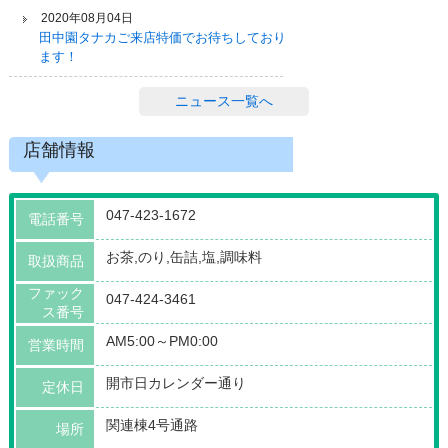
2020年08月04日
田中園タナカご来店特価でお待ちしており
ます！
ニュース一覧へ
店舗情報
047-423-1672
電話番号
お茶,のり,缶詰,塩,調味料
取扱商品
ファック
047-424-3461
ス番号
AM5:00～PM0:00
営業時間
開市日カレンダー通り
定休日
関連棟4号通路
場所