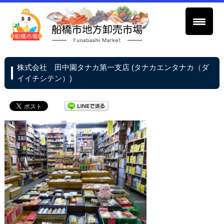
株式会社 田中園タナカ第一支店 (タナカエンタナカ（ダ
イイチシテン）)