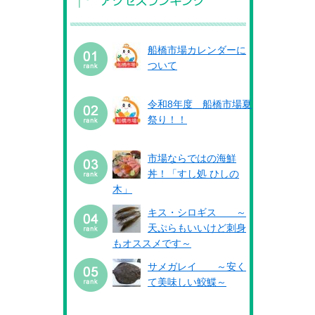
船橋市場カレンダーに
ついて
令和8年度 船橋市場夏
祭り！！
市場ならではの海鮮
丼！「すし処 ひしの
木」
キス・シロギス ～
天ぷらもいいけど刺身
もオススメです～
サメガレイ ～安く
て美味しい鮫鰈～