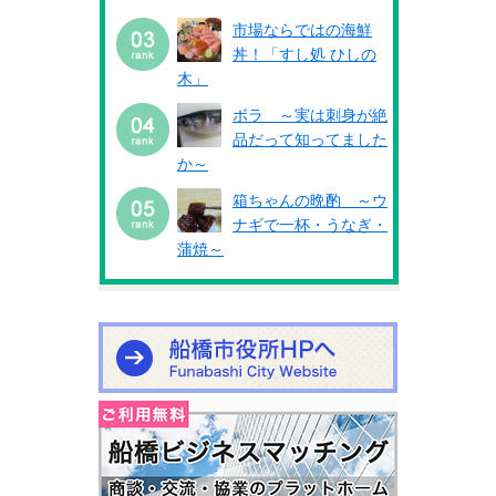
市場ならではの海鮮
丼！「すし処 ひしの
木」
ボラ ～実は刺身が絶
品だって知ってました
か～
箱ちゃんの晩酌 ～ウ
ナギで一杯・うなぎ・
蒲焼～