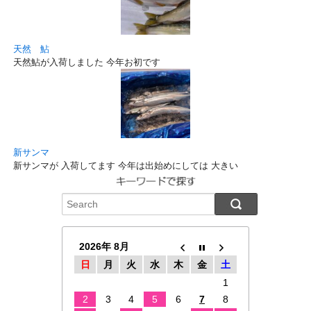
天然 鮎
天然鮎が入荷しました 今年お初です
新サンマ
新サンマが 入荷してます 今年は出始めにしては 大きい
2026年 8月
日
月
火
水
木
金
土
1
2
3
4
5
6
7
8