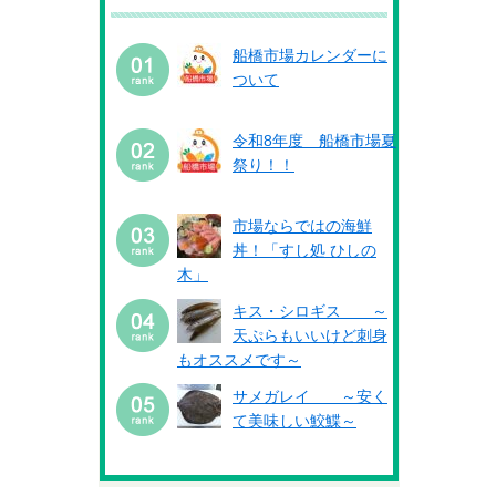
船橋市場カレンダーに
ついて
令和8年度 船橋市場夏
祭り！！
市場ならではの海鮮
丼！「すし処 ひしの
木」
キス・シロギス ～
天ぷらもいいけど刺身
もオススメです～
サメガレイ ～安く
て美味しい鮫鰈～