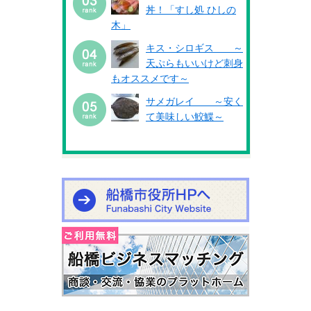
丼！「すし処 ひしの
木」
キス・シロギス ～
天ぷらもいいけど刺身
もオススメです～
サメガレイ ～安く
て美味しい鮫鰈～