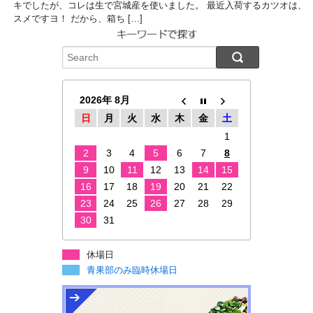
キでしたが、コレは生で宮城産を使いました。 最近入荷するカツオは、
スメですヨ！ だから、箱ち […]
2026年 8月
日
月
火
水
木
金
土
1
2
3
4
5
6
7
8
9
10
11
12
13
14
15
16
17
18
19
20
21
22
23
24
25
26
27
28
29
30
31
休場日
青果部のみ臨時休場日