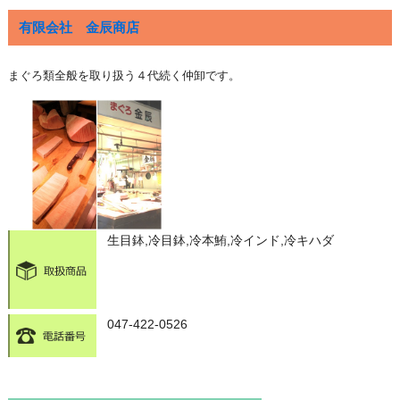
有限会社 金辰商店
まぐろ類全般を取り扱う４代続く仲卸です。
生目鉢,冷目鉢,冷本鮪,冷インド,冷キハダ
047-422-0526