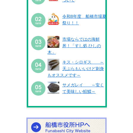
ついて
令和8年度 船橋市場夏
祭り！！
市場ならではの海鮮
丼！「すし処 ひしの
木」
キス・シロギス ～
天ぷらもいいけど刺身
もオススメです～
サメガレイ ～安く
て美味しい鮫鰈～