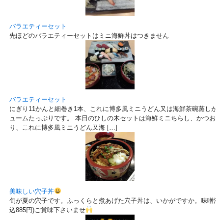
バラエティーセット
先ほどのバラエティーセットはミニ海鮮丼はつきません
バラエティーセット
にぎり11かんと細巻き1本、これに博多風ミニうどん又は海鮮茶碗蒸しが付いて
ュームたっぷりです。 本日のひしの木セットは海鮮ミニちらし、かつお
り、これに博多風ミニうどん又海 […]
美味しい穴子丼
旬が夏の穴子です。ふっくらと煮あげた穴子丼は、いかがですか。味噌汁、
込885円)ご賞味下さいませ