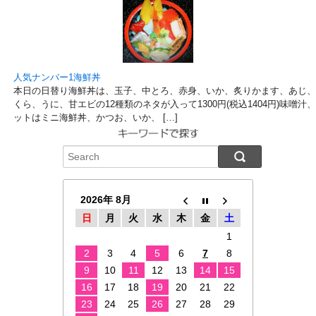
人気ナンバー1海鮮丼
本日の日替り海鮮丼は、玉子、中とろ、赤身、いか、炙りかます、あじ、
くら、うに、甘エビの12種類のネタが入って1300円(税込1404円)味噌
ットはミニ海鮮丼、かつお、いか、 […]
2026年 8月
日
月
火
水
木
金
土
1
2
3
4
5
6
7
8
9
10
11
12
13
14
15
16
17
18
19
20
21
22
23
24
25
26
27
28
29