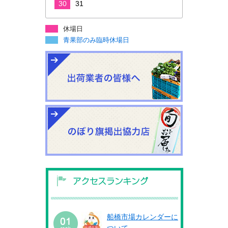
30
31
休場日
青果部のみ臨時休場日
船橋市場カレンダーに