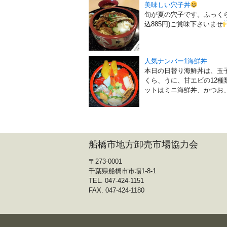
美味しい穴子丼
旬が夏の穴子です。ふっくら
込885円)ご賞味下さいませ
人気ナンバー1海鮮丼
本日の日替り海鮮丼は、玉
くら、うに、甘エビの12種類
ットはミニ海鮮丼、かつお、い
船橋市地方卸売市場協力会
〒273-0001
千葉県船橋市市場1-8-1
TEL. 047-424-1151
FAX. 047-424-1180