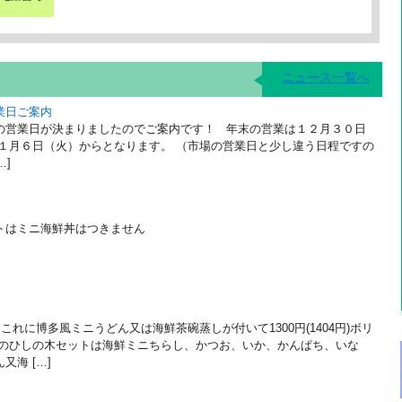
ニュース一覧へ
業日ご案内
の営業日が決まりましたのでご案内です！ 年末の営業は１２月３０日
は１月６日（火）からとなります。 （市場の営業日と少し違う日程ですの
…]
トはミニ海鮮丼はつきません
これに博多風ミニうどん又は海鮮茶碗蒸しが付いて1300円(1404円)ボリ
日のひしの木セットは海鮮ミニちらし、かつお、いか、かんぱち、いな
海 […]