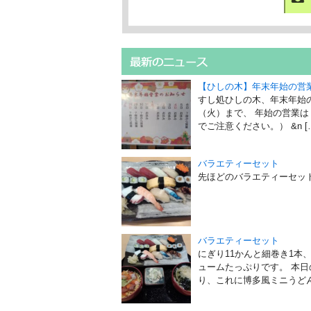
【ひしの木】年末年始の営
すし処ひしの木、年末年始
（火）まで、 年始の営業
でご注意ください。） &n [
バラエティーセット
先ほどのバラエティーセッ
バラエティーセット
にぎり11かんと細巻き1本、
ュームたっぷりです。 本
り、これに博多風ミニうどん又