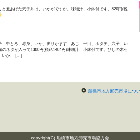
と煮あげた穴子丼は、いかがですか。味噌汁、小鉢付です。820円(税
子、中とろ、赤身、いか、炙りかます、あじ、平目、ホタテ、穴子、い
のネタが入って1300円(税込1404円)味噌汁、小鉢付です。ひしの木セ
か、 […]
船橋市地方卸売市場につ
copyright(C) 船橋市地方卸売市場協力会