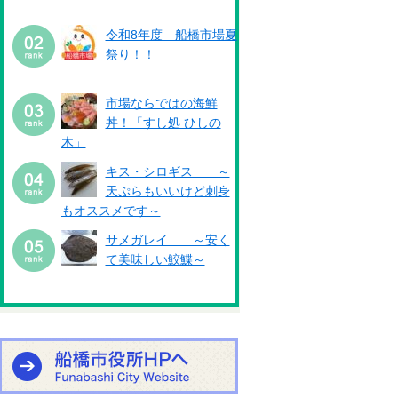
令和8年度 船橋市場夏
祭り！！
市場ならではの海鮮
丼！「すし処 ひしの
木」
キス・シロギス ～
天ぷらもいいけど刺身
もオススメです～
サメガレイ ～安く
て美味しい鮫鰈～