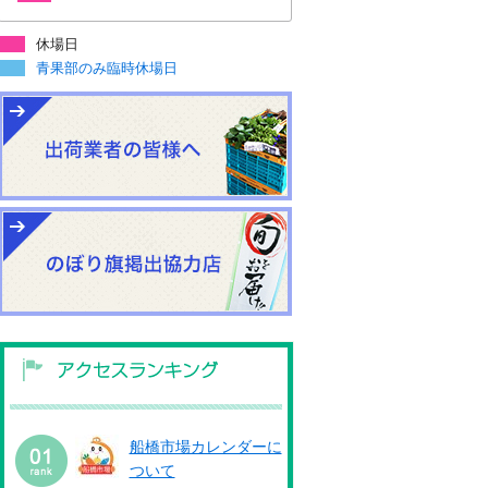
休場日
青果部のみ臨時休場日
船橋市場カレンダーに
ついて