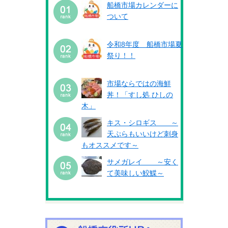
船橋市場カレンダーに
ついて
令和8年度 船橋市場夏
祭り！！
市場ならではの海鮮
丼！「すし処 ひしの
木」
キス・シロギス ～
天ぷらもいいけど刺身
もオススメです～
サメガレイ ～安く
て美味しい鮫鰈～