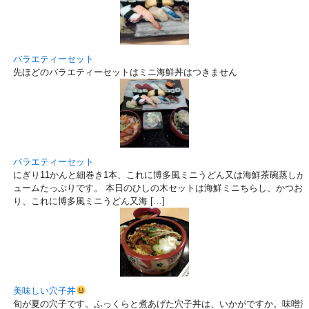
バラエティーセット
先ほどのバラエティーセットはミニ海鮮丼はつきません
バラエティーセット
にぎり11かんと細巻き1本、これに博多風ミニうどん又は海鮮茶碗蒸しが付いて
ュームたっぷりです。 本日のひしの木セットは海鮮ミニちらし、かつお
り、これに博多風ミニうどん又海 […]
美味しい穴子丼
旬が夏の穴子です。ふっくらと煮あげた穴子丼は、いかがですか。味噌汁、