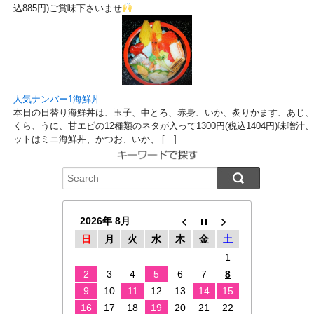
込885円)ご賞味下さいませ
人気ナンバー1海鮮丼
本日の日替り海鮮丼は、玉子、中とろ、赤身、いか、炙りかます、あじ、
くら、うに、甘エビの12種類のネタが入って1300円(税込1404円)味噌
ットはミニ海鮮丼、かつお、いか、 […]
2026年 8月
日
月
火
水
木
金
土
1
2
3
4
5
6
7
8
9
10
11
12
13
14
15
16
17
18
19
20
21
22