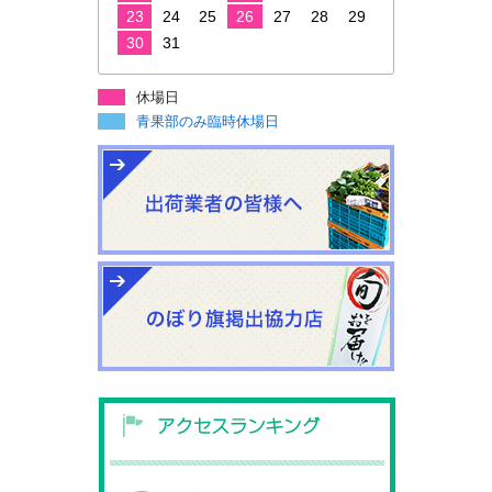
23
24
25
26
27
28
29
30
31
休場日
青果部のみ臨時休場日