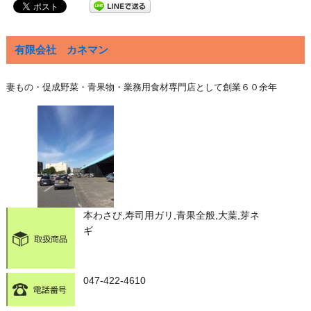
有限会社 カネマン
妻もの・促成野菜・青果物・業務用食材専門店として創業６０余年
本わさび,寿司用ガリ,青果全般,大葉,芽ネ
ギ
047-422-4610