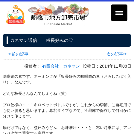
カネマン通信 板長好みの♡
<<前の記事
次の記事>>
投稿者：
有限会社 カネマン
投稿日：2014年11月08日
味噌鍋の素です。ネーミングが「板長好みの味噌鍋の素（おろしごぼう入
り）」なんです。
どんな板長さんなんでしょうね（笑）
プロ仕様の１・１キロペットボトルですが、これからの季節、ご自宅用で
も使い切ると思いますよ。希釈タイプなので、冷蔵庫で保存して何回かに
分けて使えます。
鍋だけではなく、煮込みうどん、お味噌汁・・・と、寒い時季には、アレ
ンジ次第で重宝する商品です。