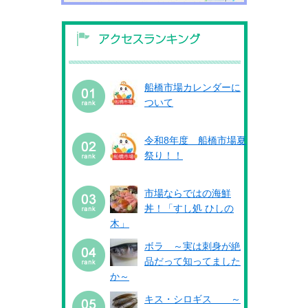
船橋市場カレンダーに
ついて
令和8年度 船橋市場夏
祭り！！
市場ならではの海鮮
丼！「すし処 ひしの
木」
ボラ ～実は刺身が絶
品だって知ってました
か～
キス・シロギス ～