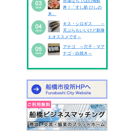
市場ならではの海鮮
丼！「すし処 ひしの
木」
キス・シロギス ～
天ぷらもいいけど刺身
もオススメです～
アナゴ ～穴子・マア
ナゴ・白焼き～