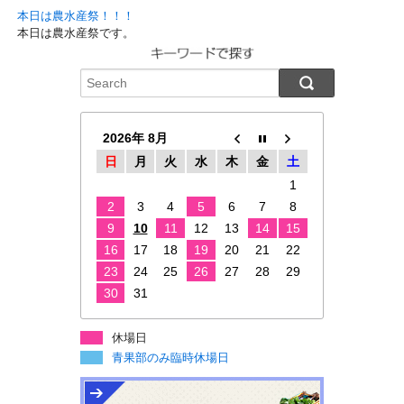
本日は農水産祭！！！
本日は農水産祭です。
2026年 8月
日
月
火
水
木
金
土
1
2
3
4
5
6
7
8
9
10
11
12
13
14
15
16
17
18
19
20
21
22
23
24
25
26
27
28
29
30
31
休場日
青果部のみ臨時休場日