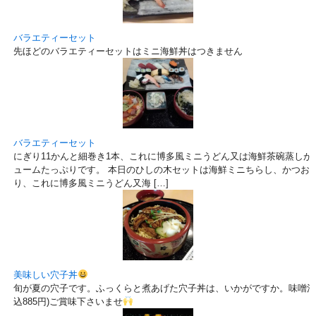
バラエティーセット
先ほどのバラエティーセットはミニ海鮮丼はつきません
バラエティーセット
にぎり11かんと細巻き1本、これに博多風ミニうどん又は海鮮茶碗蒸しが付いて
ュームたっぷりです。 本日のひしの木セットは海鮮ミニちらし、かつお
り、これに博多風ミニうどん又海 […]
美味しい穴子丼
旬が夏の穴子です。ふっくらと煮あげた穴子丼は、いかがですか。味噌汁、
込885円)ご賞味下さいませ