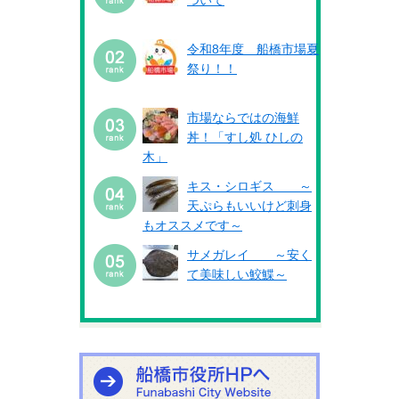
ついて
令和8年度 船橋市場夏
祭り！！
市場ならではの海鮮
丼！「すし処 ひしの
木」
キス・シロギス ～
天ぷらもいいけど刺身
もオススメです～
サメガレイ ～安く
て美味しい鮫鰈～