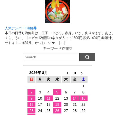
人気ナンバー1海鮮丼
本日の日替り海鮮丼は、玉子、中とろ、赤身、いか、炙りかます、あじ、
くら、うに、甘エビの12種類のネタが入って1300円(税込1404円)味噌
ットはミニ海鮮丼、かつお、いか、 […]
2026年 8月
日
月
火
水
木
金
土
1
2
3
4
5
6
7
8
9
10
11
12
13
14
15
16
17
18
19
20
21
22
23
24
25
26
27
28
29