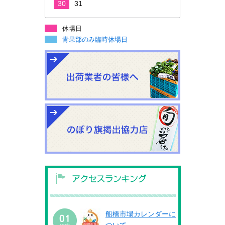
30
31
休場日
青果部のみ臨時休場日
船橋市場カレンダーに