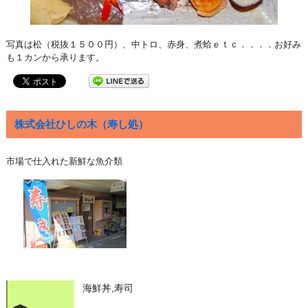
写真は松（税抜１５００円）、中トロ、赤身、煮蛤ｅｔｃ．．．．お好み
も１カンから承ります。
株式会社ひしの木（寿し処）
市場で仕入れた新鮮な魚介類
海鮮丼,寿司