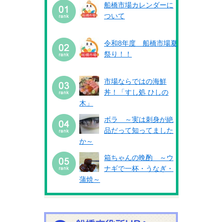
船橋市場カレンダーに
ついて
令和8年度 船橋市場夏
祭り！！
市場ならではの海鮮
丼！「すし処 ひしの
木」
ボラ ～実は刺身が絶
品だって知ってました
か～
箱ちゃんの晩酌 ～ウ
ナギで一杯・うなぎ・
蒲焼～