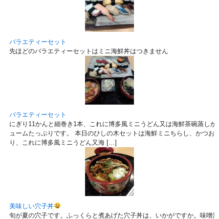
バラエティーセット
先ほどのバラエティーセットはミニ海鮮丼はつきません
バラエティーセット
にぎり11かんと細巻き1本、これに博多風ミニうどん又は海鮮茶碗蒸しが付いて
ュームたっぷりです。 本日のひしの木セットは海鮮ミニちらし、かつお
り、これに博多風ミニうどん又海 […]
美味しい穴子丼
旬が夏の穴子です。ふっくらと煮あげた穴子丼は、いかがですか。味噌汁、