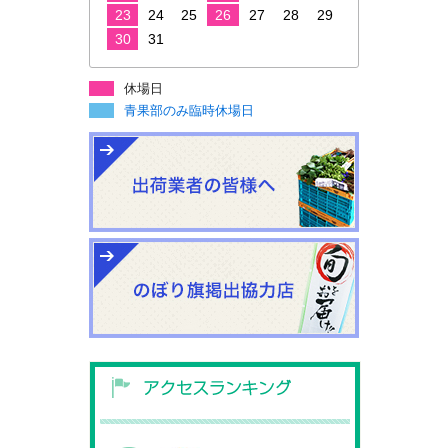
23
24
25
26
27
28
29
30
31
休場日
青果部のみ臨時休場日