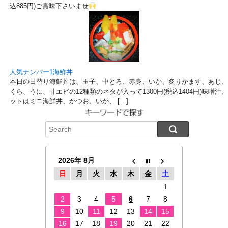
込885円)ご賞味下さいませ
人気ナンバー1海鮮丼
本日の日替り海鮮丼は、玉子、中とろ、赤身、いか、炙りかます、あじ、
くら、うに、甘エビの12種類のネタが入って1300円(税込1404円)味噌
ットはミニ海鮮丼、かつお、いか、 […]
2026年 8月
日
月
火
水
木
金
土
1
2
3
4
5
6
7
8
9
10
11
12
13
14
15
16
17
18
19
20
21
22