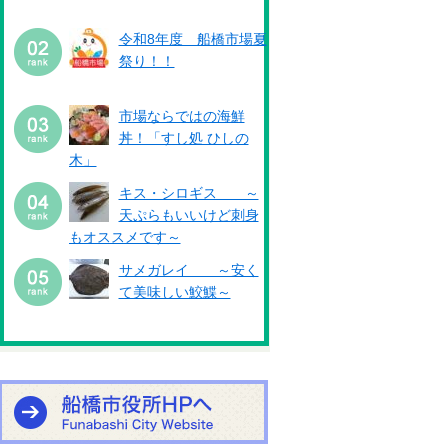
令和8年度 船橋市場夏
祭り！！
市場ならではの海鮮
丼！「すし処 ひしの
木」
キス・シロギス ～
天ぷらもいいけど刺身
もオススメです～
サメガレイ ～安く
て美味しい鮫鰈～