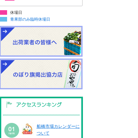
休場日
青果部のみ臨時休場日
船橋市場カレンダーに
ついて