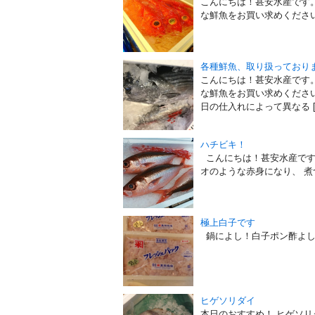
こんにちは！甚安水産です
な鮮魚をお買い求めください
各種鮮魚、取り扱っており
こんにちは！甚安水産です
な鮮魚をお買い求めくださ
日の仕入れによって異なる [
ハチビキ！
こんにちは！甚安水産です
オのような赤身になり、 煮
極上白子です
鍋によし！白子ポン酢よ
ヒゲソリダイ
本日のおすすめ！ ヒゲソ