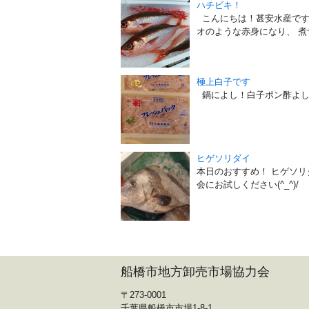
ハチビキ！
こんにちは！甚安水産です
オのような赤身になり、 煮
極上白子です
鍋によし！白子ポン酢よ
ヒゲソリダイ
本日のおすすめ！ ヒゲソ
会にお試しください(^_^)/
船橋市地方卸売市場協力会
〒273-0001
千葉県船橋市市場1-8-1