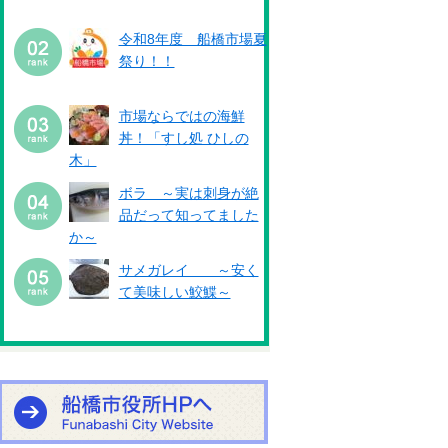
令和8年度 船橋市場夏
祭り！！
市場ならではの海鮮
丼！「すし処 ひしの
木」
ボラ ～実は刺身が絶
品だって知ってました
か～
サメガレイ ～安く
て美味しい鮫鰈～