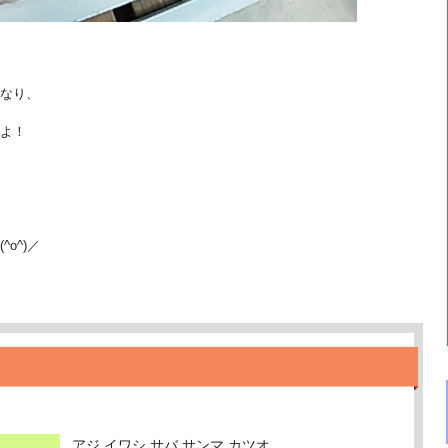
なり、
よ！
o^)／
アジ,イワシ,サバ,サンマ,カツオ