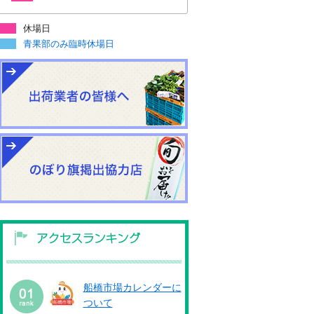
休場日
青果部のみ臨時休場日
船橋市場カレンダーに
ついて