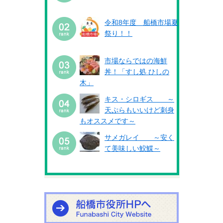
令和8年度 船橋市場夏
祭り！！
市場ならではの海鮮
丼！「すし処 ひしの
木」
キス・シロギス ～
天ぷらもいいけど刺身
もオススメです～
サメガレイ ～安く
て美味しい鮫鰈～