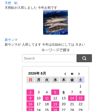
天然 鮎
天然鮎が入荷しました 今年お初です
新サンマ
新サンマが 入荷してます 今年は出始めにしては 大きい
2026年 8月
日
月
火
水
木
金
土
1
2
3
4
5
6
7
8
9
10
11
12
13
14
15
16
17
18
19
20
21
22
23
24
25
26
27
28
29