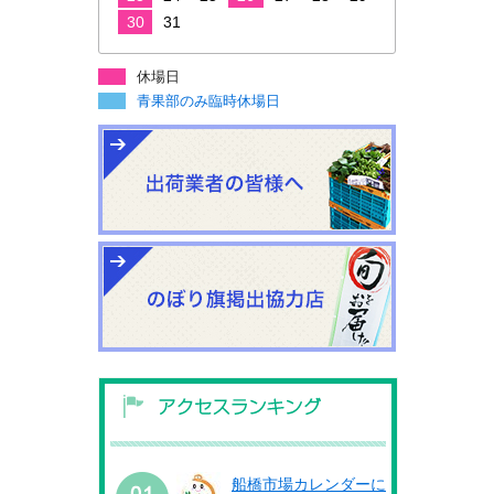
30
31
休場日
青果部のみ臨時休場日
船橋市場カレンダーに