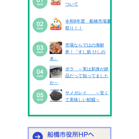
ついて
令和8年度 船橋市場夏
祭り！！
市場ならではの海鮮
丼！「すし処 ひしの
木」
ボラ ～実は刺身が絶
品だって知ってました
か～
サメガレイ ～安く
て美味しい鮫鰈～