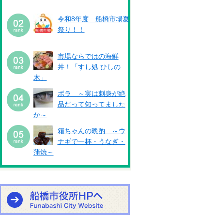
令和8年度 船橋市場夏
祭り！！
市場ならではの海鮮
丼！「すし処 ひしの
木」
ボラ ～実は刺身が絶
品だって知ってました
か～
箱ちゃんの晩酌 ～ウ
ナギで一杯・うなぎ・
蒲焼～