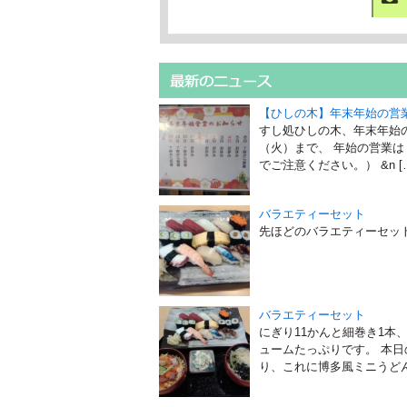
【ひしの木】年末年始の営
すし処ひしの木、年末年始
（火）まで、 年始の営業
でご注意ください。） &n [
バラエティーセット
先ほどのバラエティーセッ
バラエティーセット
にぎり11かんと細巻き1本、
ュームたっぷりです。 本
り、これに博多風ミニうどん又