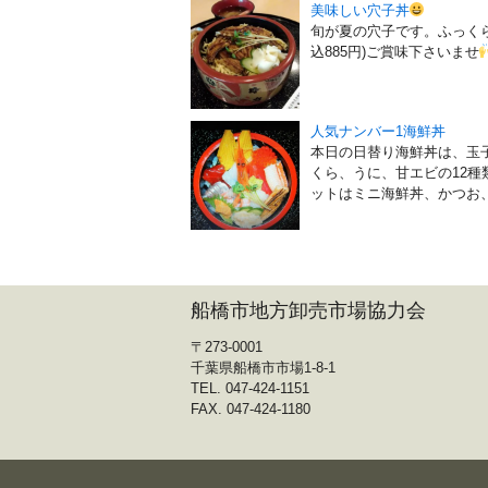
美味しい穴子丼
旬が夏の穴子です。ふっくら
込885円)ご賞味下さいませ
人気ナンバー1海鮮丼
本日の日替り海鮮丼は、玉
くら、うに、甘エビの12種類
ットはミニ海鮮丼、かつお、い
船橋市地方卸売市場協力会
〒273-0001
千葉県船橋市市場1-8-1
TEL. 047-424-1151
FAX. 047-424-1180