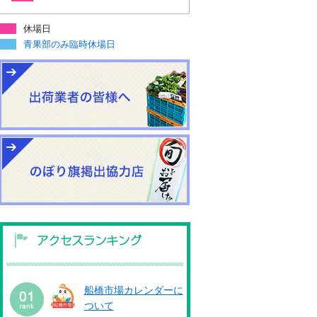
休場日
青果部のみ臨時休場日
船橋市場カレンダーに
ついて