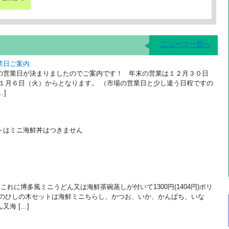
ニュース一覧へ
業日ご案内
の営業日が決まりましたのでご案内です！ 年末の営業は１２月３０日
は１月６日（火）からとなります。 （市場の営業日と少し違う日程ですの
…]
トはミニ海鮮丼はつきません
これに博多風ミニうどん又は海鮮茶碗蒸しが付いて1300円(1404円)ボリ
日のひしの木セットは海鮮ミニちらし、かつお、いか、かんぱち、いな
海 […]