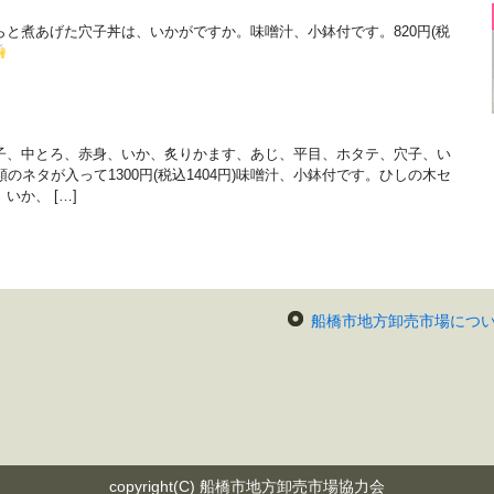
と煮あげた穴子丼は、いかがですか。味噌汁、小鉢付です。820円(税
子、中とろ、赤身、いか、炙りかます、あじ、平目、ホタテ、穴子、い
のネタが入って1300円(税込1404円)味噌汁、小鉢付です。ひしの木セ
か、 […]
船橋市地方卸売市場につ
copyright(C) 船橋市地方卸売市場協力会