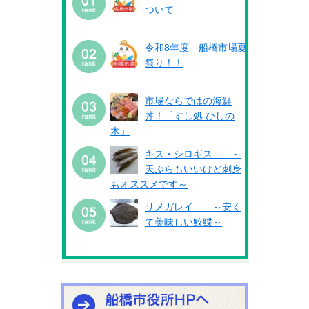
ついて
令和8年度 船橋市場夏
祭り！！
市場ならではの海鮮
丼！「すし処 ひしの
木」
キス・シロギス ～
天ぷらもいいけど刺身
もオススメです～
サメガレイ ～安く
て美味しい鮫鰈～