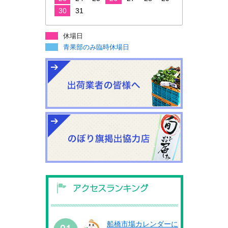
30
31
休場日
青果部のみ臨時休場日
船橋市場カレンダーに