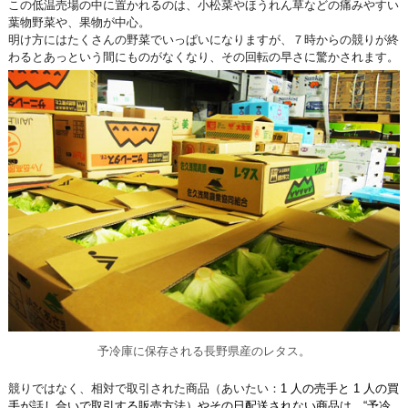
この低温売場の中に置かれるのは、小松菜やほうれん草などの痛みやすい
葉物野菜や、果物が中心。
明け方にはたくさんの野菜でいっぱいになりますが、７時からの競りが終
わるとあっという間にものがなくなり、その回転の早さに驚かされます。
予冷庫に保存される長野県産のレタス。
競りではなく、相対で取引された商品（あいたい：
1 人の売手と 1 人の買
手が話し合いで取引する販売方法）やその日配送されない商品は、“予冷