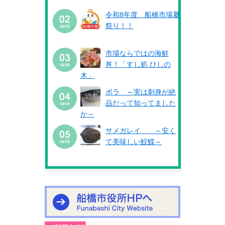
令和8年度 船橋市場夏
祭り！！
市場ならではの海鮮
丼！「すし処 ひしの
木」
ボラ ～実は刺身が絶
品だって知ってました
か～
サメガレイ ～安く
て美味しい鮫鰈～