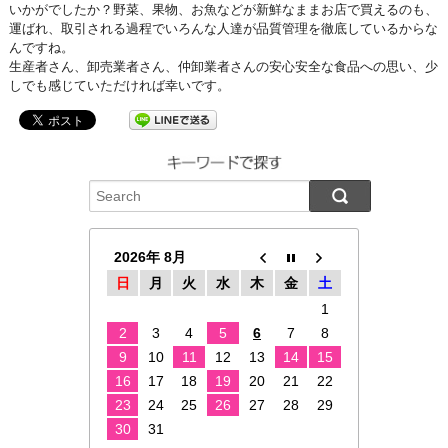
いかがでしたか？野菜、果物、お魚などが新鮮なままお店で買えるのも、
運ばれ、取引される過程でいろんな人達が品質管理を徹底しているからな
んですね。
生産者さん、卸売業者さん、仲卸業者さんの安心安全な食品への思い、少
しでも感じていただければ幸いです。
2026年 8月
日
月
火
水
木
金
土
1
2
3
4
5
6
7
8
9
10
11
12
13
14
15
16
17
18
19
20
21
22
23
24
25
26
27
28
29
30
31