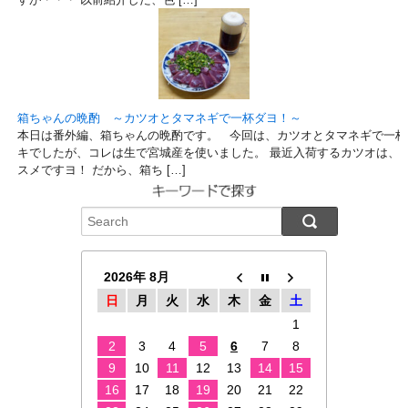
箱ちゃんの晩酌 ～カツオとタマネギで一杯ダヨ！～
本日は番外編、箱ちゃんの晩酌です。 今回は、カツオとタマネギで一杯
キでしたが、コレは生で宮城産を使いました。 最近入荷するカツオは、
スメですヨ！ だから、箱ち […]
2026年 8月
日
月
火
水
木
金
土
1
2
3
4
5
6
7
8
9
10
11
12
13
14
15
16
17
18
19
20
21
22