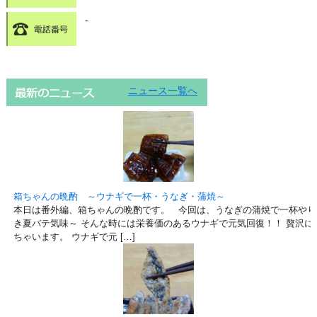
-
ニュース一覧へ
箱ちゃんの晩酌 ～ウナギで一杯・うなぎ・蒲焼～
本日は番外編、箱ちゃんの晩酌です。 今回は、うなぎの蒲焼で一杯やり
き夏バテ気味～ そんな時には栄養価のあるウナギで元気回復！！ 贅沢に
ちゃいます。 ウナギで元 […]