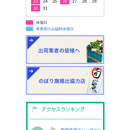
23
24
25
26
27
28
29
30
31
休場日
青果部のみ臨時休場日
船橋市場カレンダーに