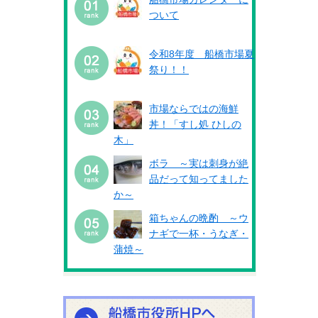
ついて
令和8年度 船橋市場夏
祭り！！
市場ならではの海鮮
丼！「すし処 ひしの
木」
ボラ ～実は刺身が絶
品だって知ってました
か～
箱ちゃんの晩酌 ～ウ
ナギで一杯・うなぎ・
蒲焼～