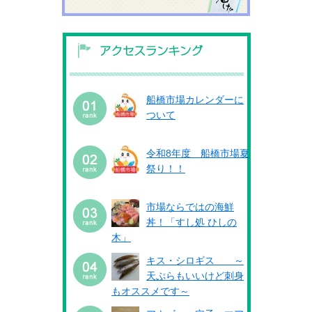
船橋市場カレンダーに
ついて
令和8年度 船橋市場夏
祭り！！
市場ならではの海鮮
丼！「すし処 ひしの
木」
キス・シロギス ～
天ぷらもいいけど刺身
もオススメです～