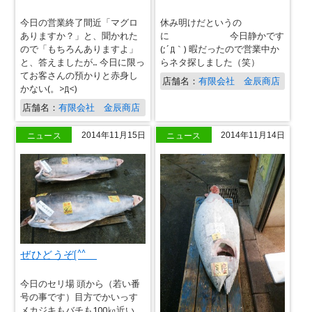
今日の営業終了間近「マグロ
休み明けだというの
ありますか？」と、聞かれた
に 今日静かです
ので「もちろんありますよ」
(;´д｀) 暇だったので営業中か
と、答えましたが… 今日に限っ
らネタ探しました（笑）
てお客さんの預かりと赤身し
店舗名：
有限会社 金辰商店
かない(。>д<)
店舗名：
有限会社 金辰商店
ニュース
ニュース
2014年11月15日
2014年11月14日
ぜひどうぞ(^^ゞ
今日のセリ場 頭から（若い番
号の事です）目方でかいっす
メカジキもバチも100㎏近い