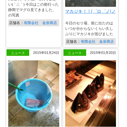
い( ´△｀) 今日はこの前行った
静岡でマグロ見てきました、
マカジキ！！(゜ロ゜ノ)ノ
の写真
店舗名：
有限会社 金辰商店
今日のセリ場、前に出たのは
いつか分からないくらい久し
ぶりにマカジキが並びました
店舗名：
有限会社 金辰商店
ニュース
ニュース
2015年01月24日
2015年01月20日