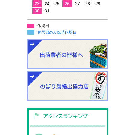
23
24
25
26
27
28
29
30
31
休場日
青果部のみ臨時休場日