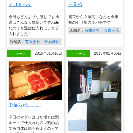
とけまへん
三兄弟
今日もどんよりな感じです 今
初荷から２週間、なんと今年
週はこんな天気多いですね☁
初のセリ場の冷バチです
なので今週は仕入れにチカラ
店舗名：
有限会社 金辰商店
入れました！
店舗名：
有限会社 金辰商店
ニュース
ニュース
2015年01月10日
2015年01月05日
中落ちが。。。
今日のマグロはセリ場とは別
ルートで仕入れた四ツ割の品
で魚自体は脂も程よくのって