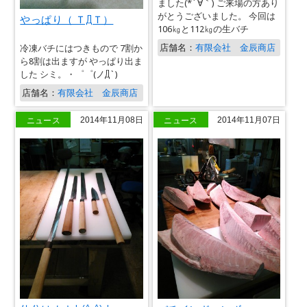
ました(*´∀｀) ご来場の方あり
がとうございました。 今回は
やっぱり（ ＴДＴ）
106㎏と112㎏の生バチ
店舗名：
有限会社 金辰商店
冷凍バチにはつきもので 7割か
ら8割は出ますが やっぱり出ま
した シミ。・゜゜(ノД`)
店舗名：
有限会社 金辰商店
ニュース
ニュース
2014年11月08日
2014年11月07日