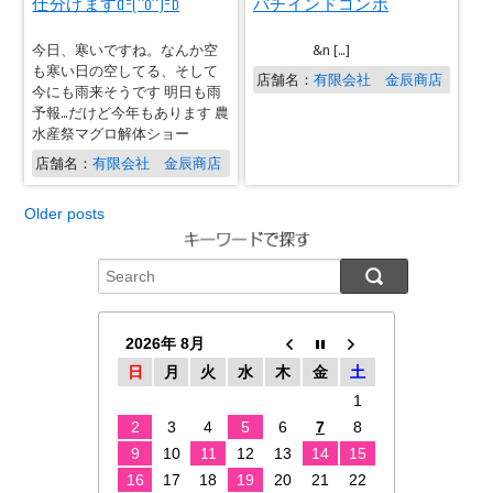
仕分けますd=(^o^)=b
バチインドコンボ
今日、寒いですね。なんか空
&n […]
も寒い日の空してる、そして
店舗名：
有限会社 金辰商店
今にも雨来そうです 明日も雨
予報…だけど今年もあります 農
水産祭マグロ解体ショー
店舗名：
有限会社 金辰商店
Older posts
2026年 8月
日
月
火
水
木
金
土
1
2
3
4
5
6
7
8
9
10
11
12
13
14
15
16
17
18
19
20
21
22