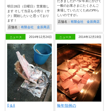
だきました(^-^)v 年末にかけて
一般のお客さまにたくさんご
明日28日（日曜日）営業致し
来場していただくためのPRら
ます そして当店も小売り（サ
しいのですが…
ク）開始したいと思っており
ます！
店舗名：
有限会社 金辰商店
店舗名：
有限会社 金辰商店
ニュース
ニュース
2014年12月24日
2014年12月19日
Q＆A
毎年恒例の