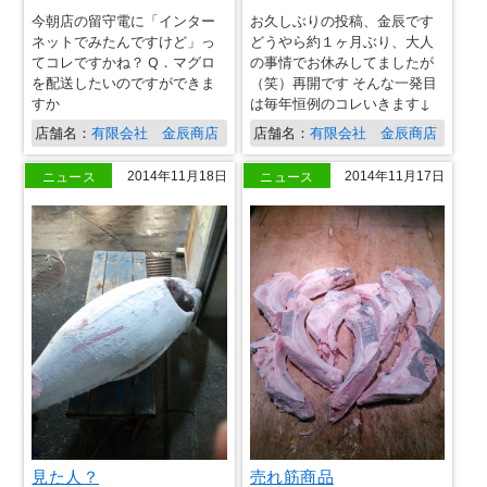
今朝店の留守電に「インター
お久しぶりの投稿、金辰です
ネットでみたんですけど」っ
どうやら約１ヶ月ぶり、大人
てコレですかね？ Q．マグロ
の事情でお休みしてましたが
を配送したいのですができま
（笑）再開です そんな一発目
すか
は毎年恒例のコレいきます↓
店舗名：
有限会社 金辰商店
店舗名：
有限会社 金辰商店
ニュース
ニュース
2014年11月18日
2014年11月17日
見た人？
売れ筋商品