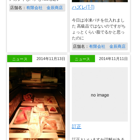
ハズレ(T-T)
店舗名：
有限会社 金辰商店
今日は冷凍バチを仕入れまし
た 高級品ではないのですがち
ょっとくらい脂でるかと思っ
たのに
店舗名：
有限会社 金辰商店
ニュース
ニュース
2014年11月13日
2014年11月11日
訂正
訂正といいますか誤解がある