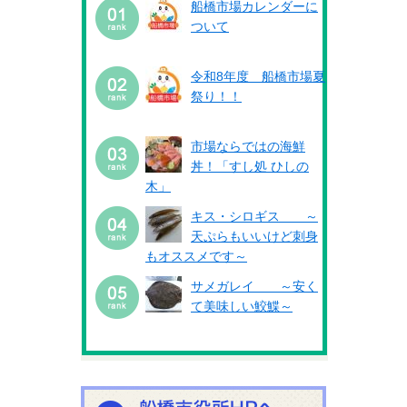
船橋市場カレンダーに
ついて
令和8年度 船橋市場夏
祭り！！
市場ならではの海鮮
丼！「すし処 ひしの
木」
キス・シロギス ～
天ぷらもいいけど刺身
もオススメです～
サメガレイ ～安く
て美味しい鮫鰈～