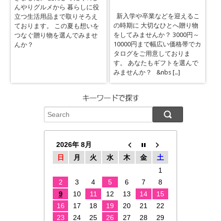
んやりグルメから 暮らしに役
新入学や卒業などを迎えるこ
立つ生活用品まで取りそろえ
の時期に 大切なひとへ贈り物
ております。 この夏も想いを
をしてみませんか？ 3000円～
つなぐ贈り物を選んでみませ
10000円まで幅広い価格帯でカ
んか？
タログをご用意しておりま
す。 あなたもギフトを選んで
みませんか？ &nbs […]
2026年 8月
日
月
火
水
木
金
土
1
2
3
4
5
6
7
8
9
10
11
12
13
14
15
16
17
18
19
20
21
22
23
24
25
26
27
28
29