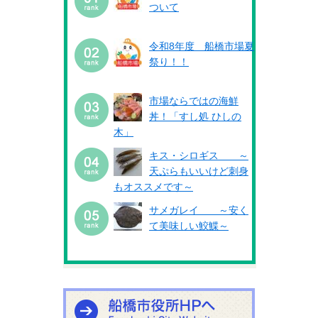
ついて
令和8年度 船橋市場夏
祭り！！
市場ならではの海鮮
丼！「すし処 ひしの
木」
キス・シロギス ～
天ぷらもいいけど刺身
もオススメです～
サメガレイ ～安く
て美味しい鮫鰈～