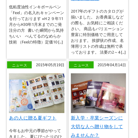
低粘度油性インキボールペン
2017年のギフトのカタログが
「Feel」の名入れキャンペーン
揃いました。 お香典返しなど
を行っております ※H２９年11
の際も、お気軽にご相談くだ
月からH30年1月末までのご発
さい。 商品もバリエーション
注分の方 書いた瞬間から気持
豊富に特別価格でご用意して
ちいい ぺんてるのなめらか
おります。 挨拶状の作成、名
技術 （Feelの特徴）定価10 […]
簿用リストの作成は無料で承
っております。 法要の2～4 […]
ニュース
ニュース
2015年05月19日
2015年04月14日
あの人に贈る夏ギフト
新入学・卒業シーズンに
大切な人へ贈り物をして
今年もお中元の季節がやって
みませんか？
きました。 夏にぴったりのひ