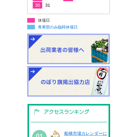
30
31
休場日
青果部のみ臨時休場日
船橋市場カレンダーに