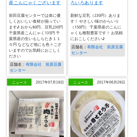
産こんにゃくございます
ろいろあります
前田豆腐センターでは体に優
新鮮な豆乳（230円）ありま
しくおいしい食材が揃ってい
す！ やさしい味のからいり
ます♪ おから80円、豆乳230円
（150円） 千葉県産のこんに
千葉県産こんにゃく135円 千
ゃくも種類豊富です！ お気軽
葉県産の生いもしらたき１１
におこしください♪
０円 などなど他にも色々ござ
店舗名：
有限会社 前原豆腐
いますのでお気軽におこしく
センター
ださい
店舗名：
有限会社 前原豆腐
センター
ニュース
ニュース
2017年07月19日
2017年06月29日