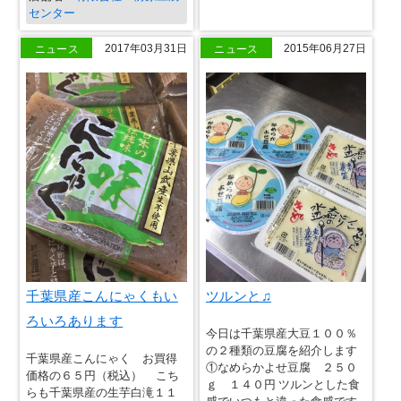
センター
ニュース
ニュース
2017年03月31日
2015年06月27日
千葉県産こんにゃくもい
ツルンと♫
ろいろあります
今日は千葉県産大豆１００％
の２種類の豆腐を紹介します
千葉県産こんにゃく お買得
①なめらかよせ豆腐 ２５０
価格の６５円（税込） こち
ｇ １４０円 ツルンとした食
らも千葉県産の生芋白滝１１