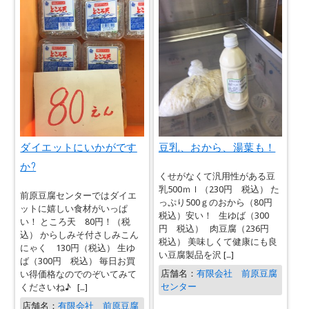
ダイエットにいかがです
豆乳、おから、湯葉も！
か?
くせがなくて汎用性がある豆
乳500ｍｌ（230円 税込） た
前原豆腐センターではダイエ
っぷり500ｇのおから（80円
ットに嬉しい食材がいっぱ
税込）安い！ 生ゆば（300
い！ ところ天 80円！（税
円 税込） 肉豆腐（236円
込） からしみそ付さしみこん
税込） 美味しくて健康にも良
にゃく 130円（税込） 生ゆ
い豆腐製品を沢 […]
ば（300円 税込） 毎日お買
店舗名：
有限会社 前原豆腐
い得価格なのでのぞいてみて
センター
くださいね♪ […]
店舗名：
有限会社 前原豆腐