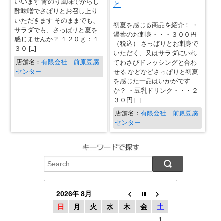
いいます 青のり風味でからし
と
酢味噌でさぱりとお召し上り
いただきます そのままでも、
初夏を感じる商品を紹介！ ・
サラダでも、さっぱりと夏を
湯葉のお刺身・・・３００円
感じませんか？ １２０ｇ：１
（税込） さっぱりとお刺身で
３０ […]
いただく、又はサラダにいれ
店舗名：
有限会社 前原豆腐
てわさびドレッシングと合わ
センター
せる などなどさっぱりと初夏
を感じた一品はいかがです
か？ ・豆乳ドリンク・・・２
３０円 […]
店舗名：
有限会社 前原豆腐
センター
2026年 8月
日
月
火
水
木
金
土
1