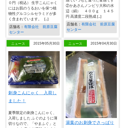
感でいつもと違った食感です
０円（税込） 生芋こんにゃく
②かあさんノンビリ大和の水
にはお肌のうるおいを保つ植
辺（絹） ４００ｇ １４５
物性グルコシルセラミドが多
円 高濃度二段熟成 […]
く含まれています。 […]
店舗名：
有限会社 前原豆腐
店舗名：
有限会社 前原豆腐
センター
センター
ニュース
ニュース
2015年05月30日
2015年04月30日
刺身こんにゃく 入荷し
ました！
夏季限定の刺身こんにゃく、
入荷しました ふぐのように薄
湯葉のお刺身でさっぱり
切りなので、「やまふぐ」と