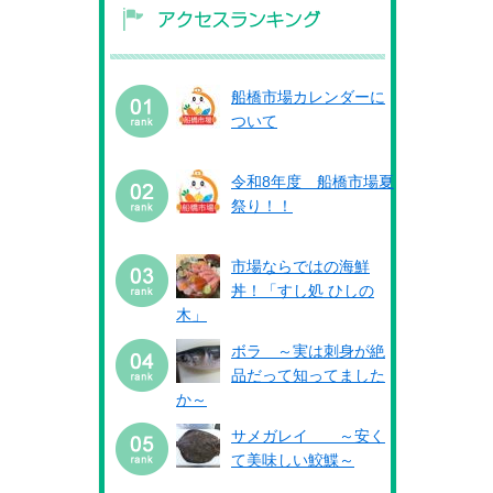
船橋市場カレンダーに
ついて
令和8年度 船橋市場夏
祭り！！
市場ならではの海鮮
丼！「すし処 ひしの
木」
ボラ ～実は刺身が絶
品だって知ってました
か～
サメガレイ ～安く
て美味しい鮫鰈～