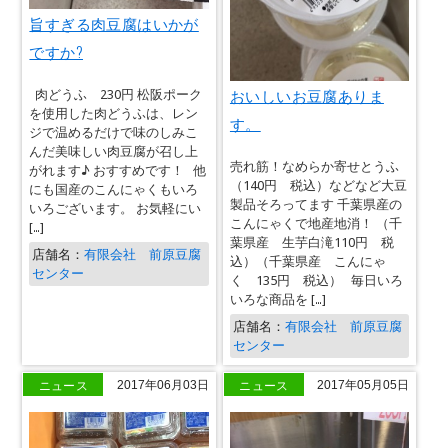
旨すぎる肉豆腐はいかが
ですか?
おいしいお豆腐ありま
肉どうふ 230円 松阪ポーク
を使用した肉どうふは、レン
す。
ジで温めるだけで味のしみこ
んだ美味しい肉豆腐が召し上
売れ筋！なめらか寄せとうふ
がれます♪ おすすめです！ 他
（140円 税込）などなど大豆
にも国産のこんにゃくもいろ
製品そろってます 千葉県産の
いろございます。 お気軽にい
こんにゃくで地産地消！ （千
[…]
葉県産 生芋白滝110円 税
店舗名：
有限会社 前原豆腐
込）（千葉県産 こんにゃ
センター
く 135円 税込） 毎日いろ
いろな商品を […]
店舗名：
有限会社 前原豆腐
センター
ニュース
ニュース
2017年06月03日
2017年05月05日