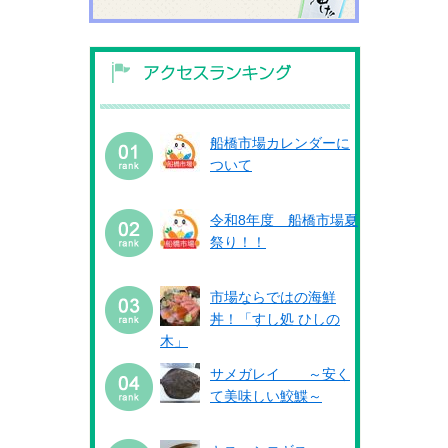
船橋市場カレンダーに
ついて
令和8年度 船橋市場夏
祭り！！
市場ならではの海鮮
丼！「すし処 ひしの
木」
サメガレイ ～安く
て美味しい鮫鰈～