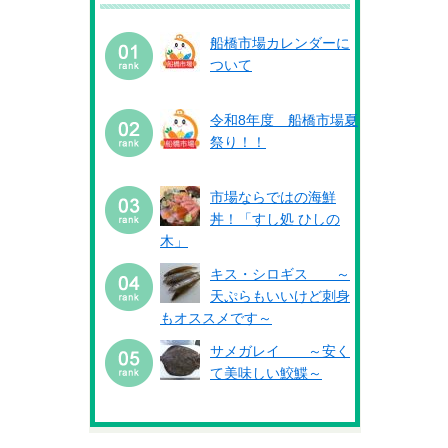
船橋市場カレンダーに
ついて
令和8年度 船橋市場夏
祭り！！
市場ならではの海鮮
丼！「すし処 ひしの
木」
キス・シロギス ～
天ぷらもいいけど刺身
もオススメです～
サメガレイ ～安く
て美味しい鮫鰈～