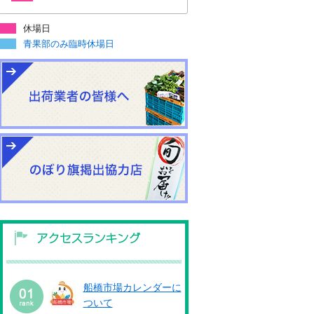
休場日
青果部のみ臨時休場日
船橋市場カレンダーに
ついて