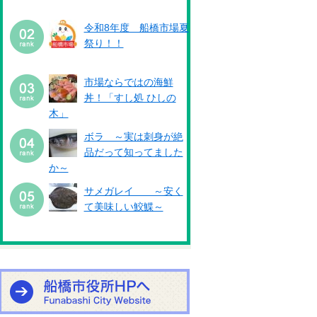
令和8年度 船橋市場夏
祭り！！
市場ならではの海鮮
丼！「すし処 ひしの
木」
ボラ ～実は刺身が絶
品だって知ってました
か～
サメガレイ ～安く
て美味しい鮫鰈～