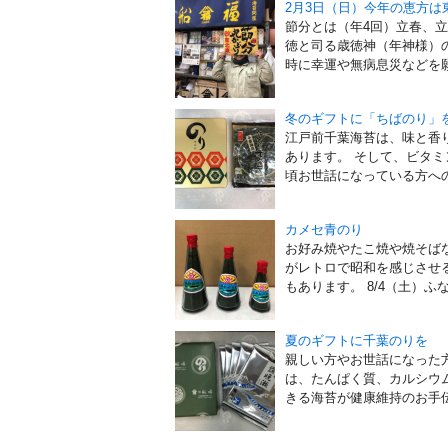
2月3日（日）今年の恵方は
節分とは（年4回）立春、
徳と司る歳徳神（年神様）の
時に幸運や無病息災などを願
冬のギフトに「ちばのり」
江戸前千葉海苔は、味と香
あります。 そして、ビタ
頃お世話になっている方への
カメセ青のり
お好み焼やたこ焼や焼そば
がレトロで昭和を感じさせる
もあります。 8/4（土）ふな
夏のギフトに千葉のりを
親しい方やお世話になった
は、たんぱく質、カルシウ
きる海苔が健康維持のお手伝い