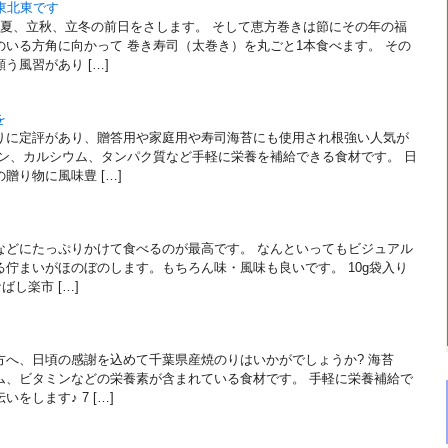
東北東です
立夏、立秋、立冬の前日をさします。 そして恵方巻きは節にその年の福
いる方角に向かって 巻き寿司（太巻き）を丸ごと1本食べます。 その
う風習があり […]
を
りに定評があり、贈答用や家庭用や寿司海苔にも使用され根強い人気が
ミン、カルシウム、タンパク質など手軽に栄養を補給できる食材です。 日
贈り物に風味豊 […]
などにたっぷりかけて食べるのが最高です。 なんといってもビジュアル
佇まいがほのぼのします。もちろん味・風味も良いです。 10g袋入り
ばし楽市 […]
方へ、日頃の感謝を込めて千葉県産焼のりはいかがでしょうか? 海苔
ム、ビタミンなどの栄養素が含まれている食材です。 手軽に栄養補給で
をします♪ 7 […]