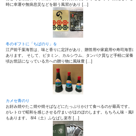
時に幸運や無病息災などを願う風習があり […]
冬のギフトに「ちばのり」を
江戸前千葉海苔は、味と香りに定評があり、贈答用や家庭用や寿司海苔に
あります。 そして、ビタミン、カルシウム、タンパク質など手軽に栄養を
頃お世話になっている方への贈り物に風味豊 […]
カメセ青のり
お好み焼やたこ焼や焼そばなどにたっぷりかけて食べるのが最高です。 
がレトロで昭和を感じさせる佇まいがほのぼのします。もちろん味・風味も
もあります。 8/4（土）ふなばし楽市 […]