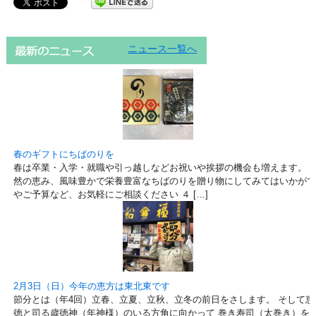
ニュース一覧へ
春のギフトにちばのりを
春は卒業・入学・就職や引っ越しなどお祝いや挨拶の機会も増えます。 
然の恵み、風味豊かで栄養豊富なちばのりを贈り物にしてみてはいかがで
やご予算など、お気軽にご相談ください ４ […]
2月3日（日）今年の恵方は東北東です
節分とは（年4回）立春、立夏、立秋、立冬の前日をさします。 そして
徳と司る歳徳神（年神様）のいる方角に向かって 巻き寿司（太巻き）を丸