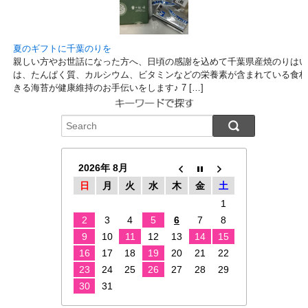
夏のギフトに千葉のりを
親しい方やお世話になった方へ、日頃の感謝を込めて千葉県産焼のりはい
は、たんぱく質、カルシウム、ビタミンなどの栄養素が含まれている食材
きる海苔が健康維持のお手伝いをします♪ 7 […]
2026年 8月
日
月
火
水
木
金
土
1
2
3
4
5
6
7
8
9
10
11
12
13
14
15
16
17
18
19
20
21
22
23
24
25
26
27
28
29
30
31