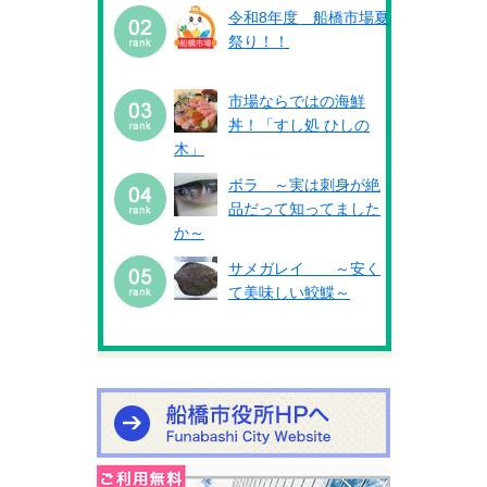
令和8年度 船橋市場夏
祭り！！
市場ならではの海鮮
丼！「すし処 ひしの
木」
ボラ ～実は刺身が絶
品だって知ってました
か～
サメガレイ ～安く
て美味しい鮫鰈～