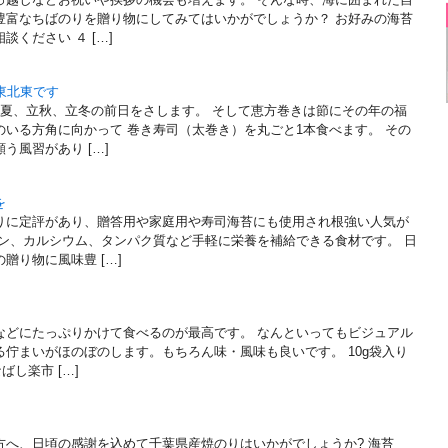
豊富なちばのりを贈り物にしてみてはいかがでしょうか？ お好みの海苔
ください ４ […]
東北東です
立夏、立秋、立冬の前日をさします。 そして恵方巻きは節にその年の福
いる方角に向かって 巻き寿司（太巻き）を丸ごと1本食べます。 その
う風習があり […]
を
りに定評があり、贈答用や家庭用や寿司海苔にも使用され根強い人気が
ミン、カルシウム、タンパク質など手軽に栄養を補給できる食材です。 日
贈り物に風味豊 […]
などにたっぷりかけて食べるのが最高です。 なんといってもビジュアル
佇まいがほのぼのします。もちろん味・風味も良いです。 10g袋入り
ばし楽市 […]
方へ、日頃の感謝を込めて千葉県産焼のりはいかがでしょうか? 海苔