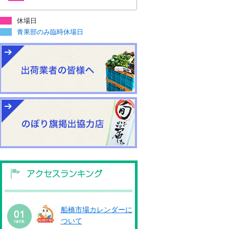
休場日
青果部のみ臨時休場日
船橋市場カレンダーに
ついて