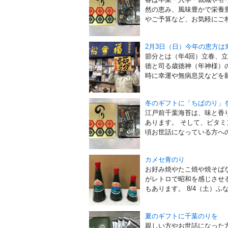
然の恵み、風味豊かで栄養
やご予算など、お気軽にご相談
2月3日（日）今年の恵方は
節分とは（年4回）立春、
徳と司る歳徳神（年神様）の
時に幸運や無病息災などを願
冬のギフトに「ちばのり」
江戸前千葉海苔は、味と香
あります。 そして、ビタ
頃お世話になっている方への
カメセ青のり
お好み焼やたこ焼や焼そば
がレトロで昭和を感じさせる
もあります。 8/4（土）ふな
夏のギフトに千葉のりを
親しい方やお世話になった