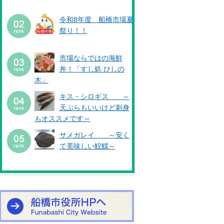
令和8年度 船橋市場夏
祭り！！
市場ならではの海鮮
丼！「すし処 ひしの
木」
キス・シロギス ～
天ぷらもいいけど刺身
もオススメです～
サメガレイ ～安く
て美味しい鮫鰈～