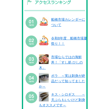
船橋市場カレンダーに
ついて
令和8年度 船橋市場夏
祭り！！
市場ならではの海鮮
丼！「すし処 ひしの
木」
ボラ ～実は刺身が絶
品だって知ってました
か～
キス・シロギス ～
天ぷらもいいけど刺身
もオススメです～