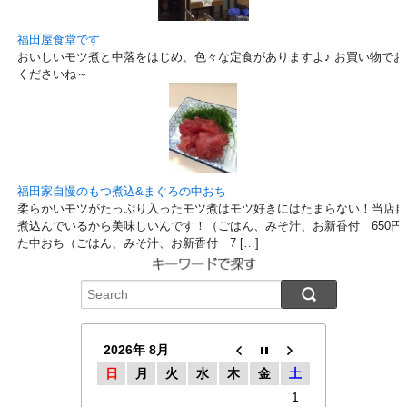
福田屋食堂です
おいしいモツ煮と中落をはじめ、色々な定食がありますよ♪ お買い物で
くださいね～
福田家自慢のもつ煮込&まぐろの中おち
柔らかいモツがたっぷり入ったモツ煮はモツ好きにはたまらない！当店自
煮込んでいるから美味しいんです！（ごはん、みそ汁、お新香付 650円
た中おち（ごはん、みそ汁、お新香付 7 […]
2026年 8月
日
月
火
水
木
金
土
1