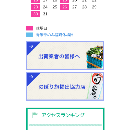
23
24
25
26
27
28
29
30
31
休場日
青果部のみ臨時休場日