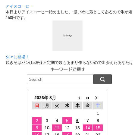
アイスコーヒー
本日よりアイスコーヒー始めました。 濃いめに落としてあるので氷が溶け
150円です。
久々に登場！
焼きそばパン(150円) 不定期で数もあまり作らないので出会えたあなた
2026年 8月
日
月
火
水
木
金
土
1
2
3
4
5
6
7
8
9
10
11
12
13
14
15
16
17
18
19
20
21
22