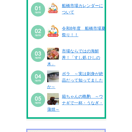
船橋市場カレンダーに
ついて
令和8年度 船橋市場夏
祭り！！
市場ならではの海鮮
丼！「すし処 ひしの
木」
ボラ ～実は刺身が絶
品だって知ってました
か～
箱ちゃんの晩酌 ～ウ
ナギで一杯・うなぎ・
蒲焼～