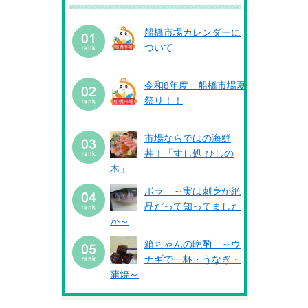
船橋市場カレンダーに
ついて
令和8年度 船橋市場夏
祭り！！
市場ならではの海鮮
丼！「すし処 ひしの
木」
ボラ ～実は刺身が絶
品だって知ってました
か～
箱ちゃんの晩酌 ～ウ
ナギで一杯・うなぎ・
蒲焼～