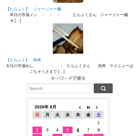
【たらふく】 ジャージャー麺
本日の市場メシ ・ ・ ・ たらふくさん ジャージャー麺 ※
& […]
【たらふく】 肉丼
今日の市場めし ・ ・ ・ たらふくさん 肉丼 ※メニュー
ごちそうさまで […]
2026年 8月
日
月
火
水
木
金
土
1
2
3
4
5
6
7
8