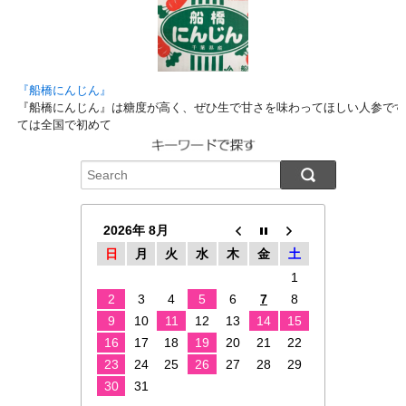
『船橋にんじん』
『船橋にんじん』は糖度が高く、ぜひ生で甘さを味わってほしい人参です
ては全国で初めて
2026年 8月
日
月
火
水
木
金
土
1
2
3
4
5
6
7
8
9
10
11
12
13
14
15
16
17
18
19
20
21
22
23
24
25
26
27
28
29
30
31