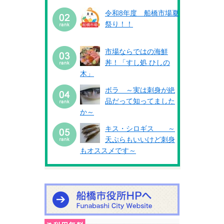
令和8年度 船橋市場夏
祭り！！
市場ならではの海鮮
丼！「すし処 ひしの
木」
ボラ ～実は刺身が絶
品だって知ってました
か～
キス・シロギス ～
天ぷらもいいけど刺身
もオススメです～