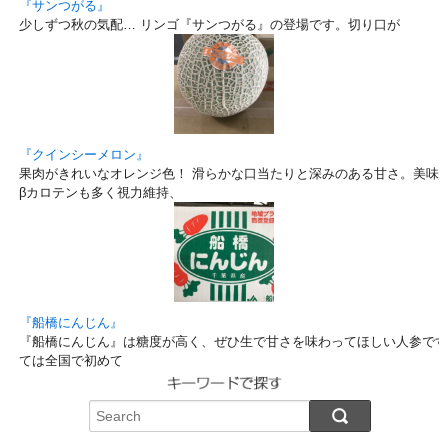
『サンつがる』
少しずつ秋の気配… リンゴ『サンつがる』の登場です。切り口が
『クインシーメロン』
果肉がきれいなオレンジ色！ 滑らかな口当たりと深みのある甘さ。美味しい
βカロテンも多く視力維持、
『船橋にんじん』
『船橋にんじん』は糖度が高く、ぜひ生で甘さを味わってほしい人参です
ては全国で初めて