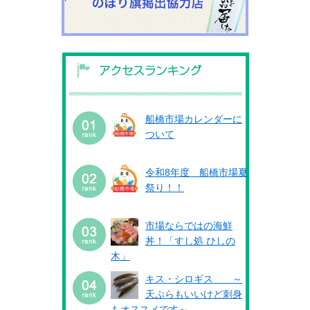
船橋市場カレンダーに
ついて
令和8年度 船橋市場夏
祭り！！
市場ならではの海鮮
丼！「すし処 ひしの
木」
キス・シロギス ～
天ぷらもいいけど刺身
もオススメです～