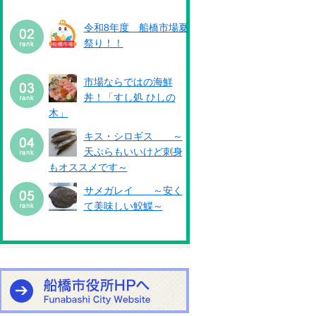
令和8年度 船橋市場夏
祭り！！
市場ならではの海鮮
丼！「すし処 ひしの
木」
キス・シロギス ～
天ぷらもいいけど刺身
もオススメです～
サメガレイ ～安く
て美味しい鮫鰈～