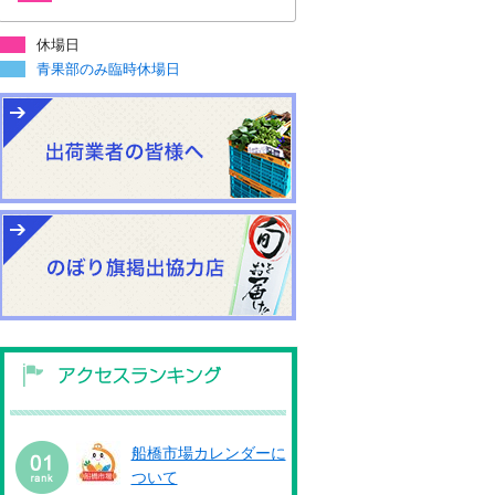
休場日
青果部のみ臨時休場日
船橋市場カレンダーに
ついて