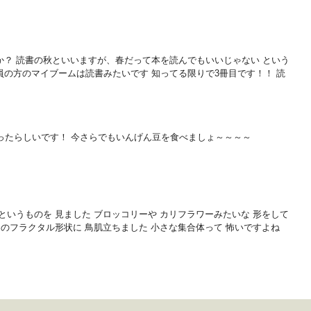
か？ 読書の秋といいますが、春だって本を読んでもいいじゃない という
の方のマイブームは読書みたいです 知ってる限りで3冊目です！！ 読
ったらしいです！ 今さらでもいんげん豆を食べましょ～～～～
というものを 見ました ブロッコリーや カリフラワーみたいな 形をして
このフラクタル形状に 鳥肌立ちました 小さな集合体って 怖いですよね