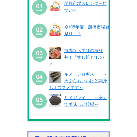
船橋市場カレンダーに
ついて
令和8年度 船橋市場夏
祭り！！
市場ならではの海鮮
丼！「すし処 ひしの
木」
キス・シロギス ～
天ぷらもいいけど刺身
もオススメです～
サメガレイ ～安く
て美味しい鮫鰈～