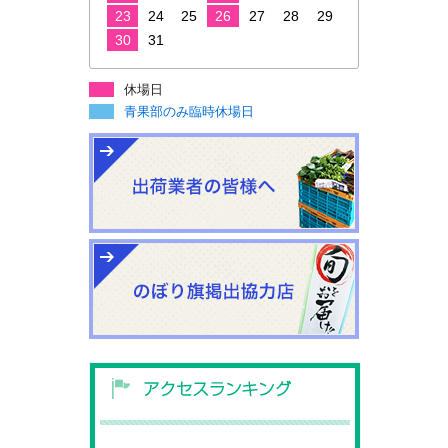
23
24
25
26
27
28
29
30
31
休場日
青果部のみ臨時休場日