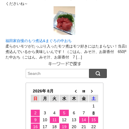
くださいね～
福田家自慢のもつ煮込&まぐろの中おち
柔らかいモツがたっぷり入ったモツ煮はモツ好きにはたまらない！当店自
煮込んでいるから美味しいんです！（ごはん、みそ汁、お新香付 650円
た中おち（ごはん、みそ汁、お新香付 7 […]
2026年 8月
日
月
火
水
木
金
土
1
2
3
4
5
6
7
8
9
10
11
12
13
14
15
16
17
18
19
20
21
22