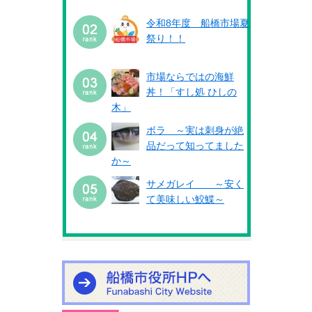
令和8年度 船橋市場夏
祭り！！
市場ならではの海鮮
丼！「すし処 ひしの
木」
ボラ ～実は刺身が絶
品だって知ってました
か～
サメガレイ ～安く
て美味しい鮫鰈～