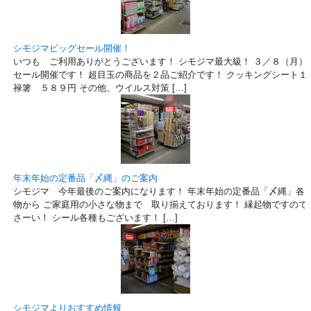
シモジマビッグセール開催！
いつも ご利用ありがとうございます！ シモジマ最大級！ ３／８（月）
セール開催です！ 超目玉の商品を２品ご紹介です！ クッキングシート１
禄箸 ５８９円 その他、ウイルス対策 […]
年末年始の定番品「〆縄」のご案内
シモジマ 今年最後のご案内になります！ 年末年始の定番品「〆縄」各種
物から ご家庭用の小さな物まで 取り揃えております！ 縁起物ですので
さーい！ シール各種もございます！ […]
シモジマよりおすすめ情報