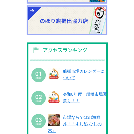
船橋市場カレンダーに
ついて
令和8年度 船橋市場夏
祭り！！
市場ならではの海鮮
丼！「すし処 ひしの
木」