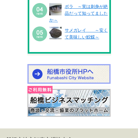
ボラ ～実は刺身が絶
品だって知ってました
か～
サメガレイ ～安く
て美味しい鮫鰈～