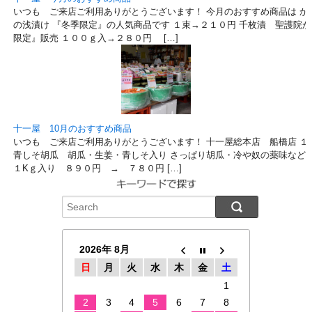
いつも ご来店ご利用ありがとうございます！ 今月のおすすめ商品は か
の浅漬け 『冬季限定』の人気商品です １束→２１０円 千枚漬 聖護院か
限定』販売 １００ｇ入→２８０円 […]
十一屋 10月のおすすめ商品
いつも ご来店ご利用ありがとうございます！ 十一屋総本店 船橋店 １
青しそ胡瓜 胡瓜・生姜・青しそ入り さっぱり胡瓜・冷や奴の薬味などに
１Kｇ入り ８９０円 → ７８０円 […]
2026年 8月
日
月
火
水
木
金
土
1
2
3
4
5
6
7
8