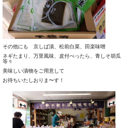
その他にも 京しば漬、松前白菜、田楽味噌
ネギたまり、万里風味、皮付べったら、青しそ胡瓜
等々
美味しい漬物をご用意して
お待ちいたしおりま〜す！