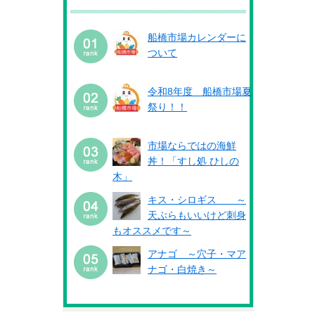
船橋市場カレンダーに
ついて
令和8年度 船橋市場夏
祭り！！
市場ならではの海鮮
丼！「すし処 ひしの
木」
キス・シロギス ～
天ぷらもいいけど刺身
もオススメです～
アナゴ ～穴子・マア
ナゴ・白焼き～