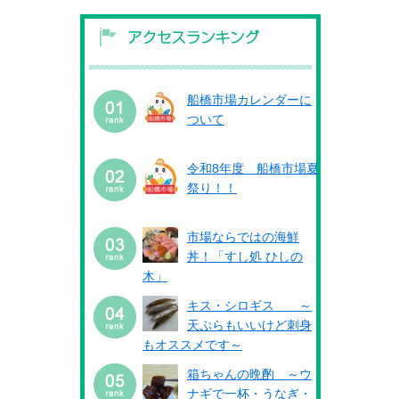
船橋市場カレンダーに
ついて
令和8年度 船橋市場夏
祭り！！
市場ならではの海鮮
丼！「すし処 ひしの
木」
キス・シロギス ～
天ぷらもいいけど刺身
もオススメです～
箱ちゃんの晩酌 ～ウ
ナギで一杯・うなぎ・