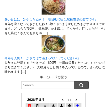
暑い日には 冷やしたぬき！ 明日6月3日は船橋市場の楽市です♪
今年も暑くなってきましたね！ 暑い日には冷やしたぬきがオススメです
ます。どちらも750円。 錦糸卵、かまぼこ、てんかす、紅しょうが、き
せた具だくさんでお腹も満 […]
今年も人気！ かきそばで温まっていってくださいね
毎年冬に登場する「かきそば」800円 牡蠣は栄養もたっぷり！ たっぷ
まりにきてください♪ 大根おろしと柚子を入っているので、さわやかな
味わえます […]
2026年 8月
日
月
火
水
木
金
土