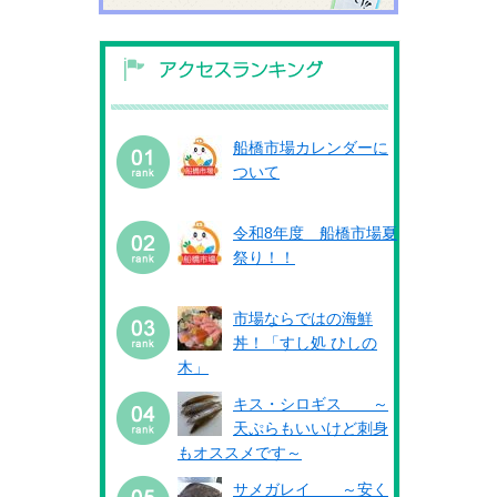
船橋市場カレンダーに
ついて
令和8年度 船橋市場夏
祭り！！
市場ならではの海鮮
丼！「すし処 ひしの
木」
キス・シロギス ～
天ぷらもいいけど刺身
もオススメです～
サメガレイ ～安く