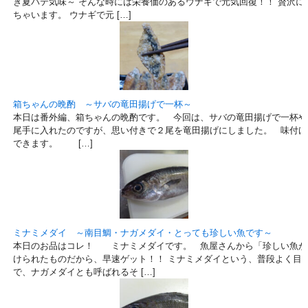
き夏バテ気味～ そんな時には栄養価のあるウナギで元気回復！！ 贅沢に
ちゃいます。 ウナギで元 […]
箱ちゃんの晩酌 ～サバの竜田揚げで一杯～
本日は番外編、箱ちゃんの晩酌です。 今回は、サバの竜田揚げで一杯や
尾手に入れたのですが、思い付きで２尾を竜田揚げにしました。 味付け
できます。 […]
ミナミメダイ ～南目鯛・ナガメダイ・とっても珍しい魚です～
本日のお品はコレ！ ミナミメダイです。 魚屋さんから「珍しい魚が
けられたものだから、早速ゲット！！ ミナミメダイという、普段よく目
で、ナガメダイとも呼ばれるそ […]