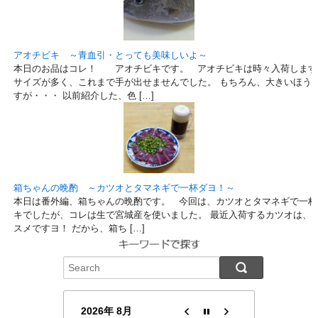
アオチビキ ～青血引・とっても美味しいよ～
本日のお品はコレ！ アオチビキです。 アオチビキは時々入荷します
サイズが多く、これまで手が出せませんでした。 もちろん、大きいほう
すが・・・ 以前紹介した、色 […]
箱ちゃんの晩酌 ～カツオとタマネギで一杯ダヨ！～
本日は番外編、箱ちゃんの晩酌です。 今回は、カツオとタマネギで一杯
キでしたが、コレは生で宮城産を使いました。 最近入荷するカツオは、
スメですヨ！ だから、箱ち […]
2026年 8月