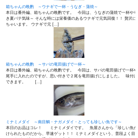
箱ちゃんの晩酌 ～ウナギで一杯・うなぎ・蒲焼～
本日は番外編、箱ちゃんの晩酌です。 今回は、うなぎの蒲焼で一杯やり
き夏バテ気味～ そんな時には栄養価のあるウナギで元気回復！！ 贅沢に
ちゃいます。 ウナギで元 […]
箱ちゃんの晩酌 ～サバの竜田揚げで一杯～
本日は番外編、箱ちゃんの晩酌です。 今回は、サバの竜田揚げで一杯や
尾手に入れたのですが、思い付きで２尾を竜田揚げにしました。 味付け
できます。 […]
ミナミメダイ ～南目鯛・ナガメダイ・とっても珍しい魚です～
本日のお品はコレ！ ミナミメダイです。 魚屋さんから「珍しい魚が
けられたものだから、早速ゲット！！ ミナミメダイという、普段よく目