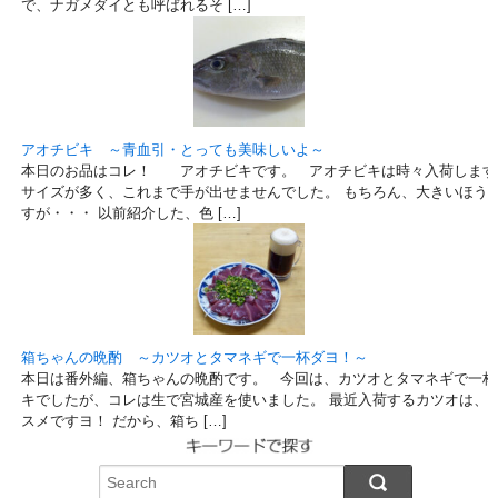
で、ナガメダイとも呼ばれるそ […]
アオチビキ ～青血引・とっても美味しいよ～
本日のお品はコレ！ アオチビキです。 アオチビキは時々入荷します
サイズが多く、これまで手が出せませんでした。 もちろん、大きいほう
すが・・・ 以前紹介した、色 […]
箱ちゃんの晩酌 ～カツオとタマネギで一杯ダヨ！～
本日は番外編、箱ちゃんの晩酌です。 今回は、カツオとタマネギで一杯
キでしたが、コレは生で宮城産を使いました。 最近入荷するカツオは、
スメですヨ！ だから、箱ち […]