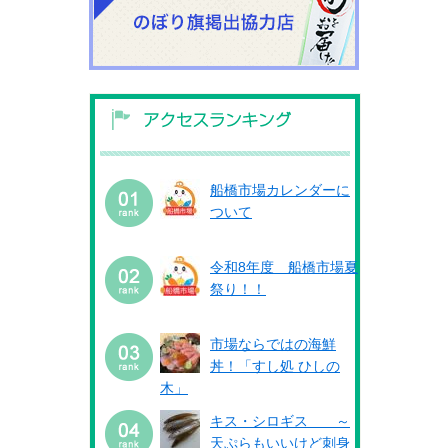
船橋市場カレンダーに
ついて
令和8年度 船橋市場夏
祭り！！
市場ならではの海鮮
丼！「すし処 ひしの
木」
キス・シロギス ～
天ぷらもいいけど刺身