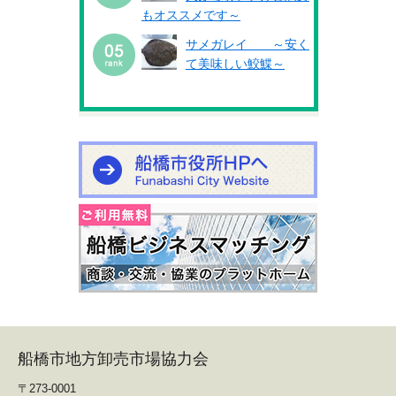
もオススメです～
サメガレイ ～安く
て美味しい鮫鰈～
船橋市地方卸売市場協力会
〒273-0001