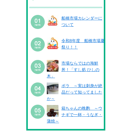
船橋市場カレンダーに
ついて
令和8年度 船橋市場夏
祭り！！
市場ならではの海鮮
丼！「すし処 ひしの
木」
ボラ ～実は刺身が絶
品だって知ってました
か～
箱ちゃんの晩酌 ～ウ
ナギで一杯・うなぎ・
蒲焼～