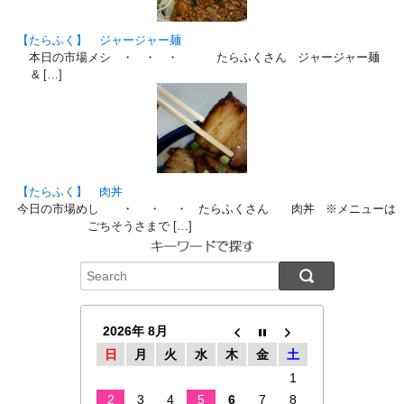
【たらふく】 ジャージャー麺
本日の市場メシ ・ ・ ・ たらふくさん ジャージャー麺 ※
& […]
【たらふく】 肉丼
今日の市場めし ・ ・ ・ たらふくさん 肉丼 ※メニュー
ごちそうさまで […]
2026年 8月
日
月
火
水
木
金
土
1
2
3
4
5
6
7
8