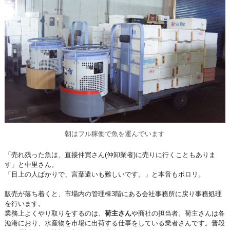
朝はフル稼働で魚を運んでいます
「売れ残った魚は、直接仲買さん(仲卸業者)に売りに行くこともありま
す」と中里さん。
「目上の人ばかりで、言葉遣いも難しいです。」と本音もポロリ。
販売が落ち着くと、市場内の管理棟3階にある会社事務所に戻り事務処理
を行います。
業務上よくやり取りをするのは、
荷主さん
や商社の担当者。荷主さんは各
漁港におり、水産物を市場に出荷する仕事をしている業者さんです。普段