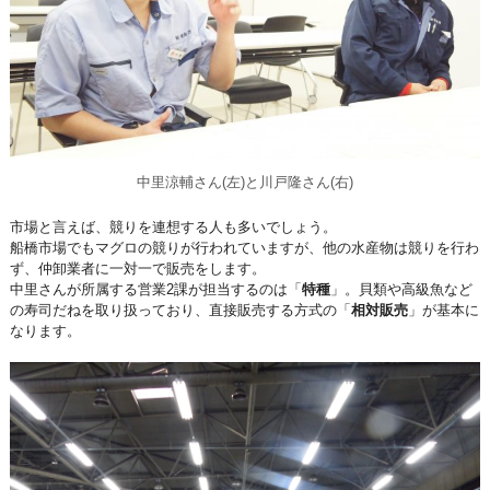
中里涼輔さん(左)と川戸隆さん(右)
市場と言えば、競りを連想する人も多いでしょう。
船橋市場でもマグロの競りが行われていますが、他の水産物は競りを行わ
ず、仲卸業者に一対一で販売をします。
中里さんが所属する営業2課が担当するのは「
特種
」。貝類や高級魚など
の寿司だねを取り扱っており、直接販売する方式の「
相対販売
」が基本に
なります。