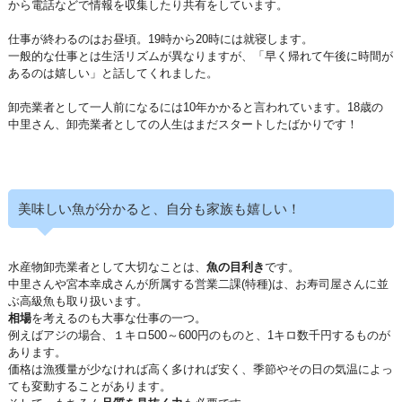
から電話などで情報を収集したり共有をしています。
仕事が終わるのはお昼頃。19時から20時には就寝します。
一般的な仕事とは生活リズムが異なりますが、「早く帰れて午後に時間が
あるのは嬉しい」と話してくれました。
卸売業者として一人前になるには10年かかると言われています。18歳の
中里さん、卸売業者としての人生はまだスタートしたばかりです！
美味しい魚が分かると、自分も家族も嬉しい！
水産物卸売業者として大切なことは、
魚の目利き
です。
中里さんや宮本幸成さんが所属する営業二課(特種)は、お寿司屋さんに並
ぶ高級魚も取り扱います。
相場
を考えるのも大事な仕事の一つ。
例えばアジの場合、１キロ500～600円のものと、1キロ数千円するものが
あります。
価格は漁獲量が少なければ高く多ければ安く、季節やその日の気温によっ
ても変動することがあります。