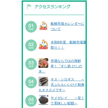
船橋市場カレンダーに
ついて
令和8年度 船橋市場夏
祭り！！
市場ならではの海鮮
丼！「すし処 ひしの
木」
キス・シロギス ～
天ぷらもいいけど刺身
もオススメです～
サメガレイ ～安く
て美味しい鮫鰈～