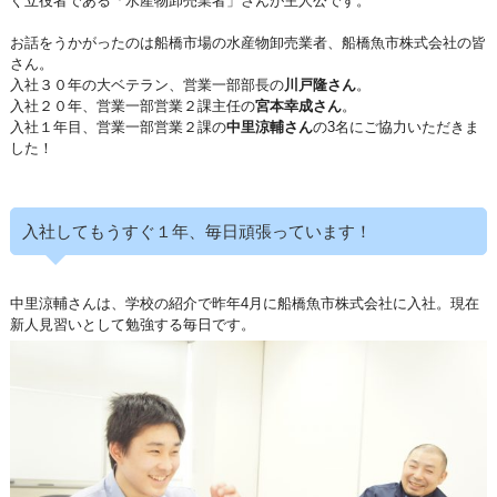
ぐ立役者である「水産物卸売業者」さんが主人公です。
お話をうかがったのは船橋市場の水産物卸売業者、船橋魚市株式会社の皆
さん。
入社３０年の大ベテラン、営業一部部長の
川戸隆さん
。
入社２０年、営業一部営業２課主任の
宮本幸成さん
。
入社１年目、営業一部営業２課の
中里涼輔さん
の3名にご協力いただきま
した！
入社してもうすぐ１年、毎日頑張っています！
中里涼輔さんは、学校の紹介で昨年4月に船橋魚市株式会社に入社。現在
新人見習いとして勉強する毎日です。